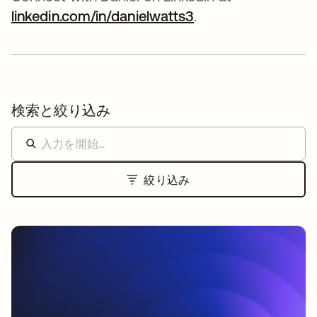
linkedin.com/in/danielwatts3
新しいタブで開く
.
検索と絞り込み
絞り込み