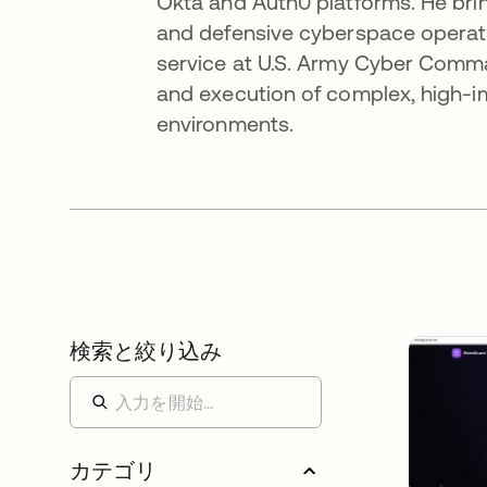
Okta and Auth0 platforms. He brin
and defensive cyberspace operat
service at U.S. Army Cyber Comma
and execution of complex, high-im
environments.
検索と絞り込み
カテゴリ