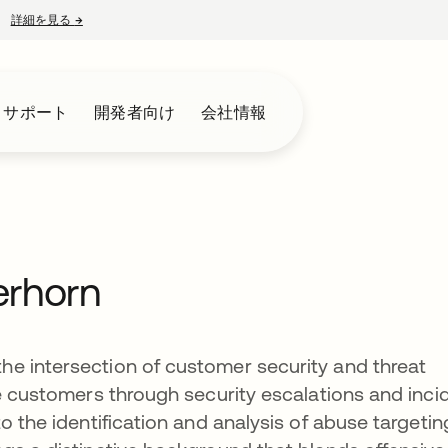
詳細を見る
→
新しいタブで開く
とサポート
開発者向け
会社情報
rhorn
e intersection of customer security and threat
se customers through security escalations and inci
o the identification and analysis of abuse targetin