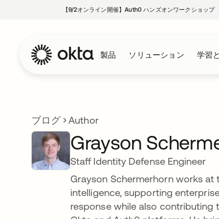
【9/2オンライン開催】Auth0 ハンズオンワークショップ
製品
ソリューション
学習
ブログ
Author
Grayson Scherme
Staff Identity Defense Engineer
Grayson Schermerhorn works at th
intelligence, supporting enterpri
response while also contributing t