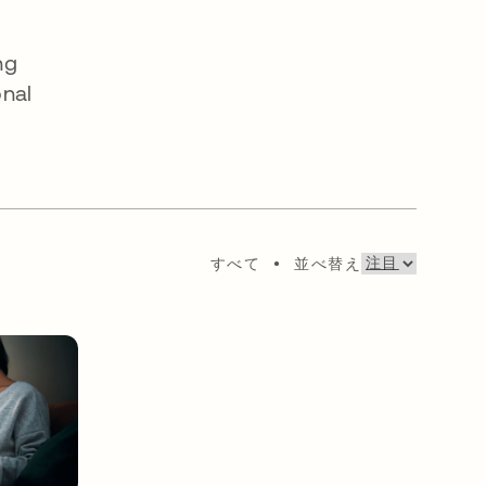
ng
onal
すべて
•
並べ替え