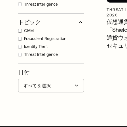
Threat Intelligence
THREAT 
2026
仮想通
トピック
「Shie
CIAM
通貨ウ
Fraudulent Registration
セキュ
Identity Theft
Threat Intelligence
日付