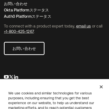
お問い合わせ
Okta Platformステータス
Auth0 Platformステータス
To connect with a product expert today,
email us
or call
+1-800-425-1267
.
お問い合わせ
新しいタブで開く
新しいタブで開く
新しいタブで開く
We use cookies and similar technologies for various
purposes, including ensuring that you get the best
experience on our website, to help us understand our
marketing efforts, and to reach potential customers