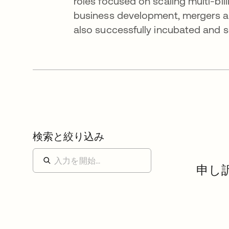
roles focused on scaling multi-bil
business development, mergers a
also successfully incubated and 
検索と絞り込み
申し