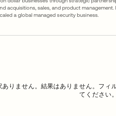
lion dollar businesses through strategic partnershi
nd acquisitions, sales, and product management.
scaled a global managed security business.
訳ありません。結果はありません。フィ
てください