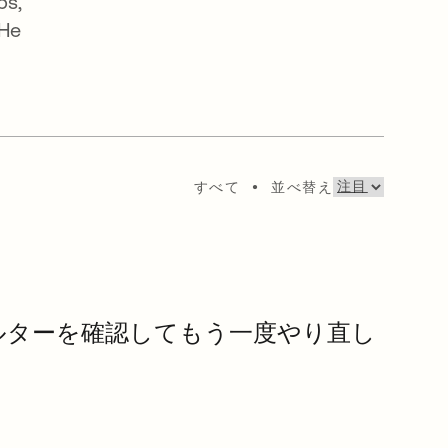
ps,
 He
すべて
•
並べ替え
ルターを確認してもう一度やり直し
。