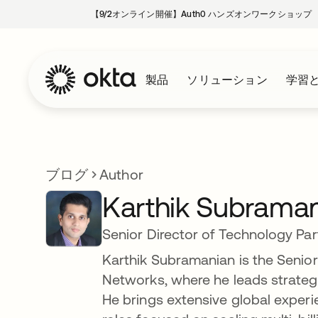
【9/2オンライン開催】Auth0 ハンズオンワークショップ
製品
ソリューション
学習
ブログ
Author
Karthik Subrama
Senior Director of Technology Par
Karthik Subramanian is the Senior
Networks, where he leads strategic
He brings extensive global experi