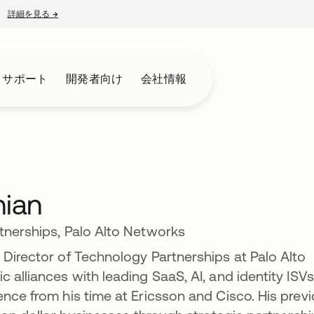
詳細を見る
→
新しいタブで開く
とサポート
開発者向け
会社情報
nian
tnerships, Palo Alto Networks
 Director of Technology Partnerships at Palo Alto
 alliances with leading SaaS, AI, and identity ISVs
ence from his time at Ericsson and Cisco. His prev