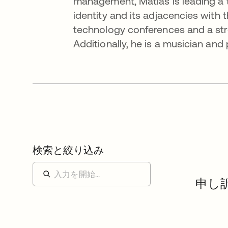
management, Matias is leading a te
identity and its adjacencies with 
technology conferences and a str
Additionally, he is a musician and
検索と絞り込み
申し