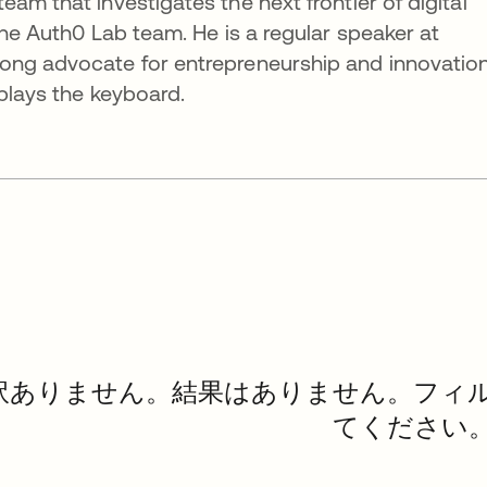
am that investigates the next frontier of digital
the Auth0 Lab team. He is a regular speaker at
ong advocate for entrepreneurship and innovation
 plays the keyboard.
訳ありません。結果はありません。フィ
てください