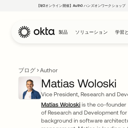
【9/2オンライン開催】Auth0 ハンズオンワークショップ
製品
ソリューション
学習
ブログ
Author
Matias Woloski
Vice President, Research and Dev
Matias Woloski
is the co-founder 
of Research and Development for 
background in software architectu