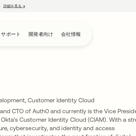
詳細を見る
→
新しいタブで開く
とサポート
開発者向け
会社情報
elopment, Customer Identity Cloud
and CTO of Auth0 and currently is the Vice Presid
Okta’s Customer Identity Cloud (CIAM). With a st
re, cybersecurity, and identity and access