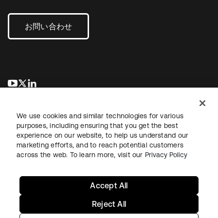
お問い合わせ
新しいタブで開く
新しいタブで開く
新しいタブで開く
We use cookies and similar technologies for various
purposes, including ensuring that you get the best
experience on our website, to help us understand our
marketing efforts, and to reach potential customers
across the web. To learn more, visit our
Privacy Policy
法務
プライバシーポリシー
サイト利用規約
セキュリティ
サイトマップ
Cookieの設定
あなたのプライバシーの選択
Accept All
Reject All