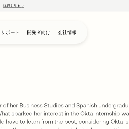
詳細を見る
→
新しいタブで開く
とサポート
開発者向け
会社情報
ar of her Business Studies and Spanish undergrad
What sparked her interest in the Okta internship w
 have to learn from the best, considering Okta is