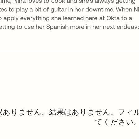
re time, Nina loves to cook and she’s always getting
ikes to play a bit of guitar in her downtime. When N
o apply everything she learned here at Okta to a
getting to use her Spanish more in her next endeav
訳ありません。結果はありません。フィ
てください