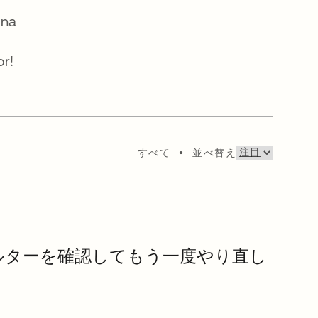
ina
or!
すべて
•
並べ替え
ルターを確認してもう一度やり直し
。