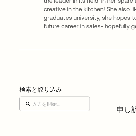
the leader in its field. In her spa
creative in the kitchen! She also l
graduates university, she hopes t
future career in sales- hopefully 
検索と絞り込み
申し