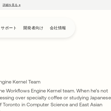
詳細を見る
→
新しいタブで開く
とサポート
開発者向け
会社情報
Engine Kernel Team
the Workflows Engine Kernel team. When he’s not
sessing over specialty coffee or studying Japanese
 of Toronto in Computer Science and East Asian