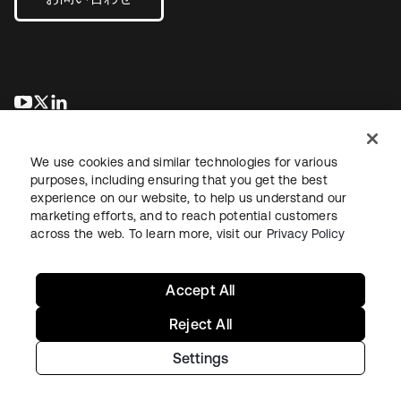
新しいタブで開く
新しいタブで開く
新しいタブで開く
We use cookies and similar technologies for various
purposes, including ensuring that you get the best
experience on our website, to help us understand our
marketing efforts, and to reach potential customers
across the web. To learn more, visit our
Privacy Policy
法務
プライバシーポリシー
サイト利用規約
セキュリティ
サイトマップ
Cookieの設定
あなたのプライバシーの選択
Accept All
Reject All
Settings
Copyright © 2026 Okta. All rights reserved.