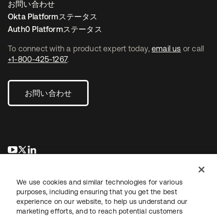
お問い合わせ
Okta Platformステータス
Auth0 Platformステータス
To connect with a product expert today,
email us
or call
+1-800-425-1267
.
お問い合わせ
新しいタブで開く
新しいタブで開く
新しいタブで開く
We use cookies and similar technologies for various
purposes, including ensuring that you get the best
experience on our website, to help us understand our
marketing efforts, and to reach potential customers