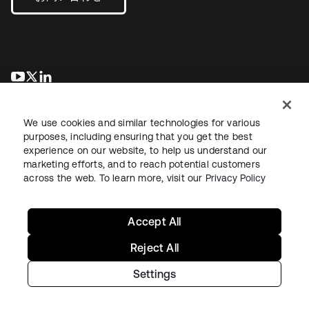
新しいタブで開く
新しいタブで開く
新しいタブで開く
We use cookies and similar technologies for various
purposes, including ensuring that you get the best
experience on our website, to help us understand our
marketing efforts, and to reach potential customers
across the web. To learn more, visit our
Privacy Policy
法務
プライバシーポリシー
サイト利用規約
セキュリティ
サイトマップ
Cookieの設定
あなたのプライバシーの選択
Accept All
Reject All
Settings
Copyright © 2026 Okta. All rights reserved.