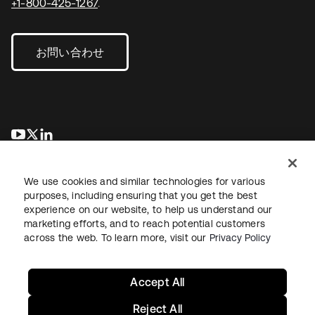
+1-800-425-1267
.
お問い合わせ
新しいタブで開く
新しいタブで開く
新しいタブで開く
We use cookies and similar technologies for various
purposes, including ensuring that you get the best
experience on our website, to help us understand our
marketing efforts, and to reach potential customers
across the web. To learn more, visit our
Privacy Policy
法務
プライバシーポリシー
サイト利用規約
セキュリティ
サイトマップ
Cookieの設定
あなたのプライバシーの選択
Accept All
Reject All