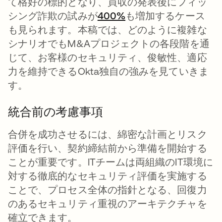
て格好の標的となり、買収の発表後にフィッ
シング詐欺の試みが
400%
新しいタブで開く
も増加するケース
も見られます。本稿では、どのように複雑な
シナリオでもM&Aプロジェクトの各段階を通
じて、お客様のセキュリティ、俊敏性、適応
力を維持できるOkta独自の強みを見ていきま
す。
統合前の考慮事項
合併を成功させるには、綿密な計画とリスク
評価を行い、契約締結前から準備を開始する
ことが重要です。ITチームは両組織のIT環境に
対する徹底的なセキュリティ評価を実施する
ことで、プロセス全体の指針となる、回復力
のあるセキュリティ重視のアーキテクチャを
確立できます。