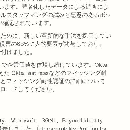
います。匿名化したデータによる調査によ
ャルスタッフィングの試みと悪意のあるボッ
が確認されています。
るために、新しい革新的な手法を採用してい
侵害の68%に人的要素が関与しており、
論付けました。
とで企業価値を体現し続けています。Okta
た Okta FastPassなどのフィッシング耐
Aとフィッシング耐性認証の詳細について
ンロードしてください。
ity、Microsoft、SGNL、Beyond Identity、
した。Interoperability Profiling for