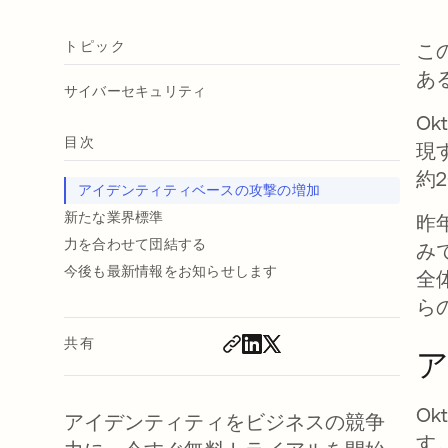
トピック
こ
あ
サイバーセキュリティ
O
目次
現
約
アイデンティティベースの攻撃の増加
新たな業界標準
昨
力を合わせて団結する
み
今後も最新情報をお知らせします
全
ら
共有
O
アイデンティティをビジネスの競争
す