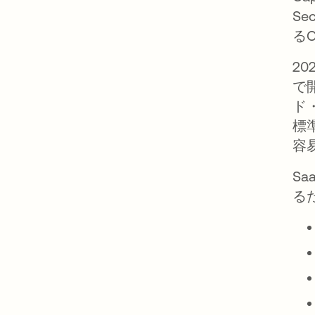
Se
るO
20
で
ド
標
容
S
る