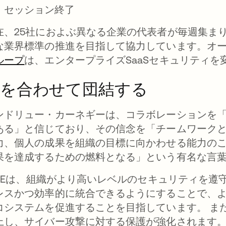
セッション終了
在、25社におよぶ異なる企業の代表者が毎週集ま
な業界標準の推進を目指して協力しています。オ
ループ
は、エンタープライズSaaSセキュリティ
力を合わせて団結する
ンドリュー・カーネギーは、コラボレーションを
ある」と信じており、その信念を「チームワーク
力、個人の成果を組織の目標に向かわせる能力の
果を達成するための燃料となる」という有名な言
PSIEは、組織がより高いレベルのセキュリティを
レスかつ効率的に統合できるようにすることで、よ
コシステムを促進することを目指しています。 ま
上し、サイバー攻撃に対する保護が強化されます。 