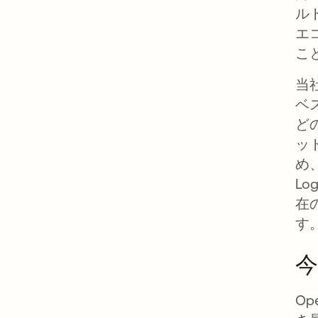
ル
エ
こ
当
ベス
ど
ッ
め
L
在
す
Op