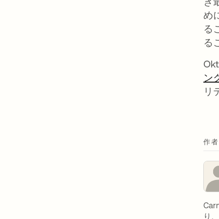
き
め
る
る
O
ン
リ
作者
Ca
り、