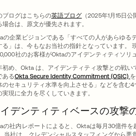
のブログはこちらの
英語ブログ
（2025年1月15
る場合は、原文が優先されます。
ktaの企業ビジョンである「すべての人があらゆ
する」は、今もなお当社の指針となっています。 
20,000社のお客様がOktaのアイデンティティ
年初め、Okta は、アイデンティティ攻撃との戦
である
Okta Secure Identity Commitment (OSIC)
体のセキュリティ水準を向上させる」などを含む4
の実現に全力を尽くしていきます。
アイデンティティベースの攻撃
ktaの社内レポートによると、Oktaは毎月30億
。 当社は、クレデンシャルスタッフィングから悪