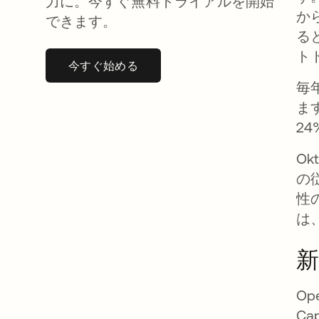
力に。今すぐ無料トライアルを開始
か
できます。
る
ト
今すぐ始める
新しいタブで開く
毎
ます
2
O
の
性
は
Op
Ca