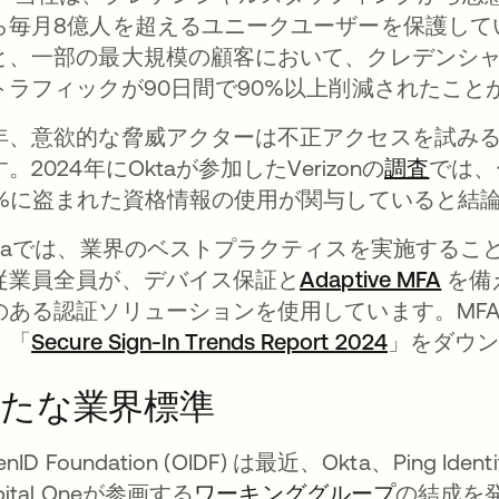
ら毎月8億人を超えるユニークユーザーを保護して
と、一部の最大規模の顧客において、クレデンシ
トラフィックが90日間で90%以上削減されたこと
年、意欲的な脅威アクターは不正アクセスを試み
。2024年にOktaが参加したVerizonの
調査
では、
4%に盗まれた資格情報の使用が関与していると結
ktaでは、業界のベストプラクティスを実施するこ
従業員全員が、デバイス保証と
Adaptive MFA
を備え
のある認証ソリューションを使用しています。MF
、「
Secure Sign-In Trends Report 2024
」をダウ
新たな業界標準
enID Foundation (OIDF) は最近、Okta、Ping Ident
pital Oneが参画する
ワーキンググループ
の結成を発表しま