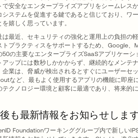
トで安全なエンタープライズアプリをシームレス
コシステムを促進する鍵であると信じており、ワ
とを嬉しく思っています。
社は最近、セキュリティの強化と運用上の負担の
トプラクティスをサポートするため、Google、Microsoft
の50の主要なエンタープライズSaaSアプリケー
トアップには数秒しかかからず、継続的なメンテ
、企業は、脅威が検出されるとすぐにユーザーセッショ
ogoutなど、最もよく使用するアプリの機能に即
のテクノロジー環境と顧客に最適であり、将来的
。
今後も最新情報をお知らせしま
enID Foundationワーキンググループ内で新し