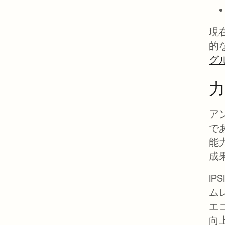
現
的
グ
ア
で
能
成
I
ム
エ
向