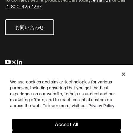
To connect with a product expert today,
email us
or call
+1-800-425-1267
.
お問い合わせ
新しいタブで開く
新しいタブで開く
新しいタブで開く
We use cookies and similar technologies for various
purposes, including ensuring that you get the best
experience on our website, to help us understand our
marketing efforts, and to reach potential customers
across the web. To learn more, visit our
Privacy Policy
法務
プライバシーポリシー
サイト利用規約
セキュリティ
サイトマップ
Cookieの設定
あなたのプライバシーの選択
Accept All