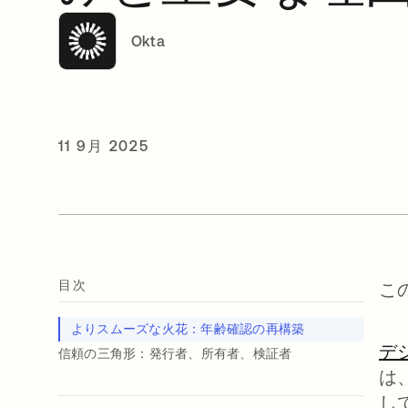
Okta
11 9月 2025
目次
こ
よりスムーズな火花：年齢確認の再構築
デ
信頼の三角形：発行者、所有者、検証者
は
し