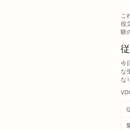
こ
役
験
今
な
な
V