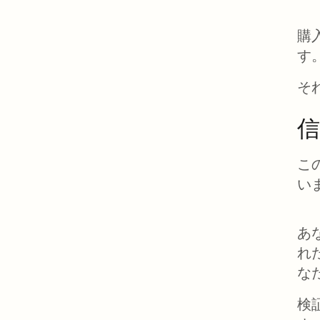
購
す
そ
信
こ
い
あ
れ
な
検