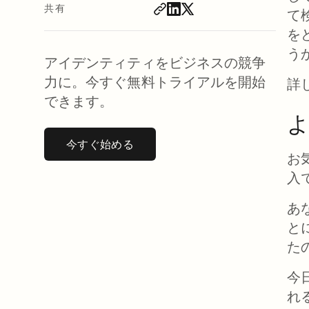
共有
て
を
う
アイデンティティをビジネスの競争
力に。今すぐ無料トライアルを開始
詳
できます。
今すぐ始める
新しいタブで開く
お
入
あ
と
た
今
れ