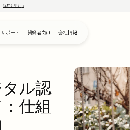
詳細を見る
→
新しいタブで開く
とサポート
開発者向け
会社情報
ジタル認
て：仕組
由