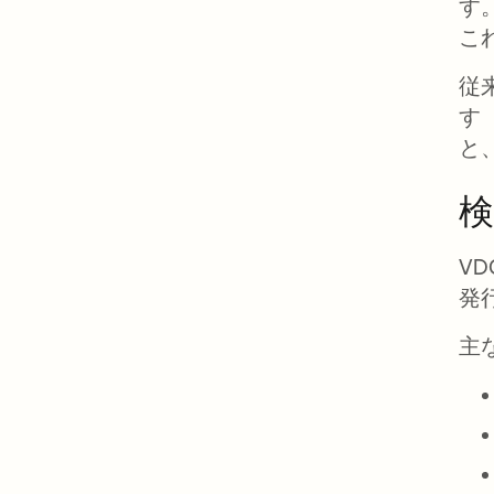
す
こ
従
す
と
V
発
主