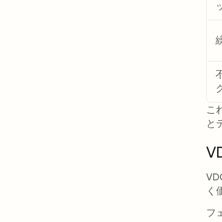
こ
と
V
V
く
フ