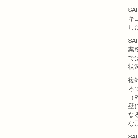
S
キ
し
S
業
で
状
複
ろ
（
壁
な
な
S