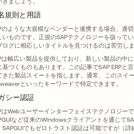
いきましょう。
名規則と用語
APのような大規模なベンダーと連携する場合、適
しいものです。正規のSAPテクノロジーを扱って
ブログに相応しいタイトルを見つけるのは苦労し
APは幅広い製品を提供しており、新しい製品の中
に基づくものもあります。この記事でSAP ERPと言
てきた製品スイートを指します。通常、このスイートは、A
etweaverといったキーワードで特定できます。
ガシー認証
APはWebユーザーインターフェイステクノロジー
APGUIなど従来のWindowsクライアントを通じ
。SAPGUIでもゼロトラスト認証は可能ですが（