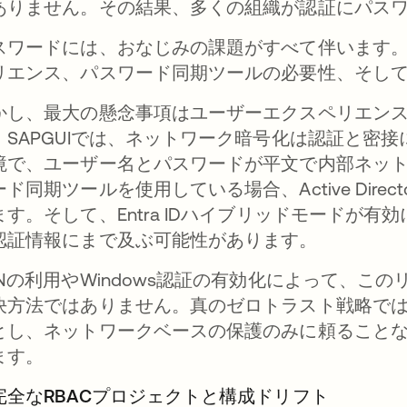
ありません。その結果、多くの組織が認証にパス
スワードには、おなじみの課題がすべて伴います
リエンス、パスワード同期ツールの必要性、そし
かし、最大の懸念事項はユーザーエクスペリエン
。SAPGUIでは、ネットワーク暗号化は認証と密
境で、ユーザー名とパスワードが平文で内部ネッ
ード同期ツールを使用している場合、Active Dir
ます。そして、Entra IDハイブリッドモードが有
認証情報にまで及ぶ可能性があります。
PNの利用やWindows認証の有効化によって、こ
決方法ではありません。真のゼロトラスト戦略で
とし、ネットワークベースの保護のみに頼ること
ます。
完全なRBACプロジェクトと構成ドリフト