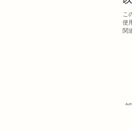
こ
使
関