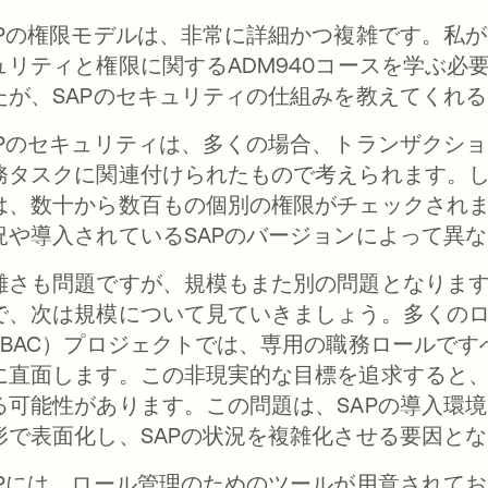
APの権限モデルは、非常に詳細かつ複雑です。私が
ュリティと権限に関するADM940コースを学ぶ必
たが、SAPのセキュリティの仕組みを教えてくれ
APのセキュリティは、多くの場合、トランザクシ
務タスクに関連付けられたもので考えられます。
は、数十から数百もの個別の権限がチェックされ
況や導入されているSAPのバージョンによって異
雑さも問題ですが、規模もまた別の問題となります
で、次は規模について見ていきましょう。多くの
RBAC）プロジェクトでは、専用の職務ロールで
に直面します。この非現実的な目標を追求すると、
る可能性があります。この問題は、SAPの導入環
形で表面化し、SAPの状況を複雑化させる要因と
APには、ロール管理のためのツールが用意されて