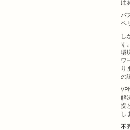
は
パ
ペ
し
す
環
ワ
り
の
V
解
提
し
不