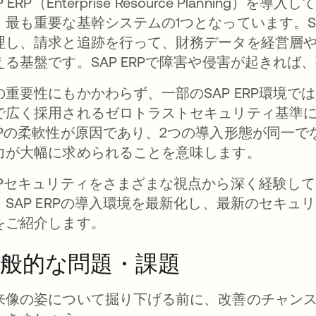
P ERP（Enterprise Resource Planning
、最も重要な基幹システムの1つとなっています。SA
理し、請求と追跡を行って、財務データを経営層
える基盤です。SAP ERPで障害や侵害が起きれ
の重要性にもかかわらず、一部のSAP ERP環境で
で広く採用されるゼロトラストセキュリティ基準
APの柔軟性が原因であり、2つの導入形態が同一
力が大幅に求められることを意味します。
APセキュリティをさまざまな視点から深く経験し
、SAP ERPの導入環境を最新化し、最新のセキ
をご紹介します。
般的な問題・課題
来像の姿について掘り下げる前に、改善のチャン