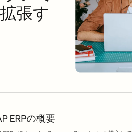
に拡張す
AP ERPの概要