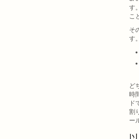
す
こ
そ
す
ど
時
ド
割
ー