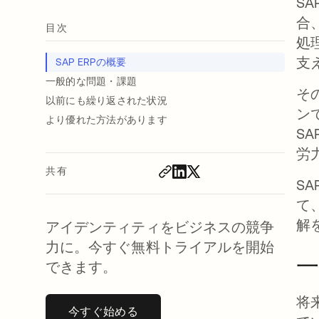
SA
合
目次
処
支
SAP ERPの概要
一般的な問題・課題
そ
以前にも繰り返された状況
ン
より優れた方法があります
S
労
共有
S
て
解
アイデンティティをビジネスの競争
力に。今すぐ無料トライアルを開始
一
できます。
将
今すぐ始める
新しいタブで開く