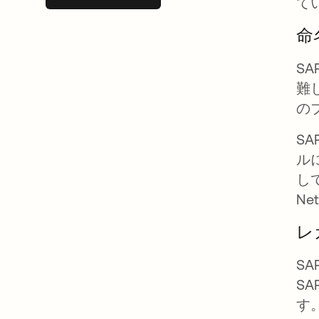
て
命
S
難
の
S
ル
し
N
レ
S
S
す