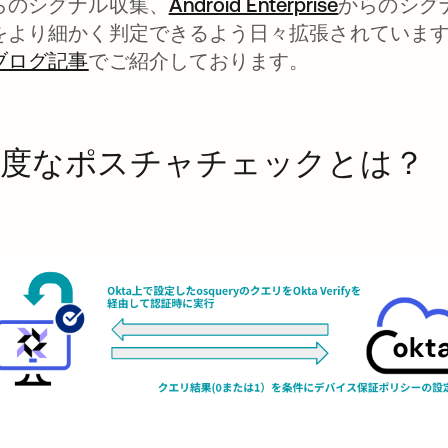
らのシグナル収集、
Android Enterprise
からのシグ
をより細かく判定できるよう日々拡張されています。Chro
ブログ記事
でご紹介しております。
高度なポスチャチェックとは？