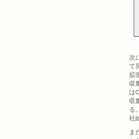
次に
て
拡
収
は
収
る
社
ま