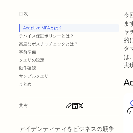
目次
今
ま
Adaptive MFAとは？
ャ
デバイス保証ポリシーとは？
的
高度なポスチャチェックとは？
タ
事前準備
は
クエリの設定
実
動作確認
サンプルクエリ
A
まとめ
共有
アイデンティティをビジネスの競争