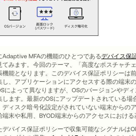
Adaptive MFAの機能のひとつである
デバイス保
見てみます。今回のテーマ、「高度なポスチャチ
張機能となります。このデバイス保証ポリシーは前述の通
集し、アプリケーションにアクセスする際の端末
OSによって異なりますが、OSのバージョンやデ
集します。最新のOSにアップデートされている場
。ディスク暗号化設定がされていない端末からの
給端末や私用、BYOD端末からのアクセスにおけ
たデバイス保証ポリシーで収集可能なシグナルはOkta 