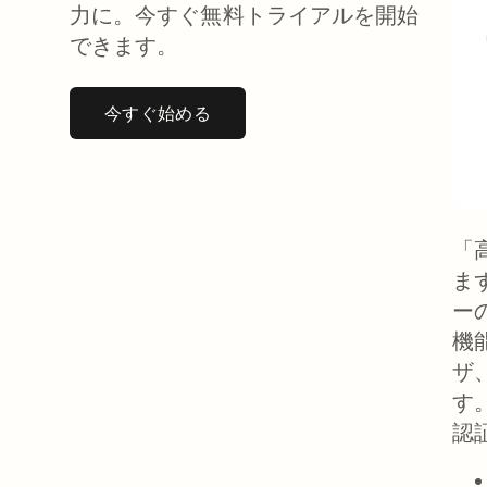
力に。今すぐ無料トライアルを開始
できます。
今すぐ始める
新しいタブで開く
「
まず
ー
機
ザ
す
認