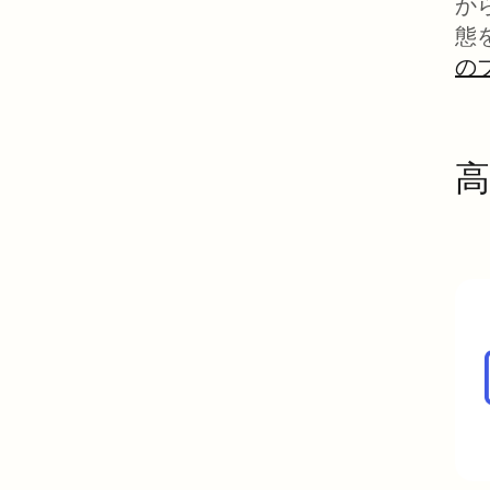
か
態
の