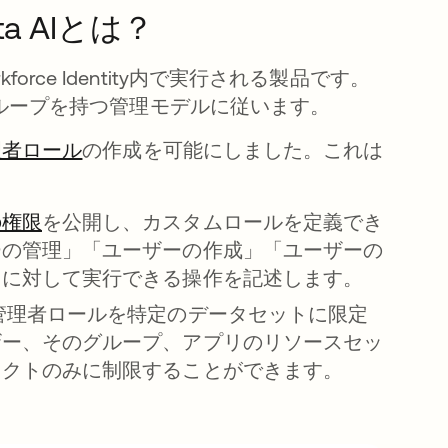
 Okta AIとは？
a Workforce Identity内で実行される製品です。
ループを持つ管理モデルに従います。
新しいタブ
理者ロール
新しいタブで開く
の作成を可能にしました。これは
の権限
新しいタブで開く
を公開し、カスタムロールを定義でき
ーの管理」「ユーザーの作成」「ユーザーの
トに対して実行できる操作を記述します。
管理者ロールを特定のデータセットに限定
ザー、そのグループ、アプリのリソースセッ
ェクトのみに制限することができます。