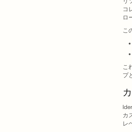
リ
コ
ロ
こ
こ
プ
Id
カ
レ