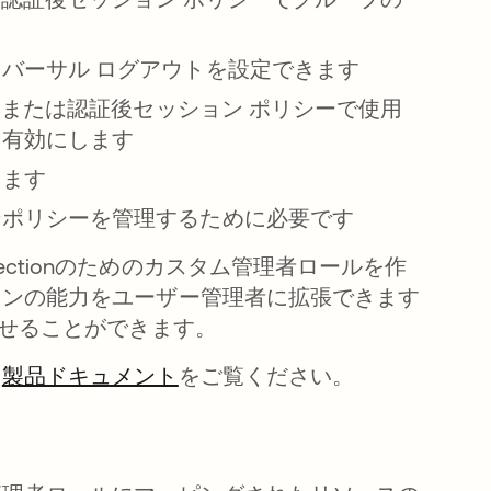
バーサル ログアウトを設定できます
ーまたは認証後セッション ポリシーで使用
を有効にします
きます
ンポリシーを管理するために必要です
rotectionのためのカスタム管理者ロールを作
ョンの能力をユーザー管理者に拡張できます
たせることができます。
、
製品ドキュメント
新しいタブで開く
をご覧ください。