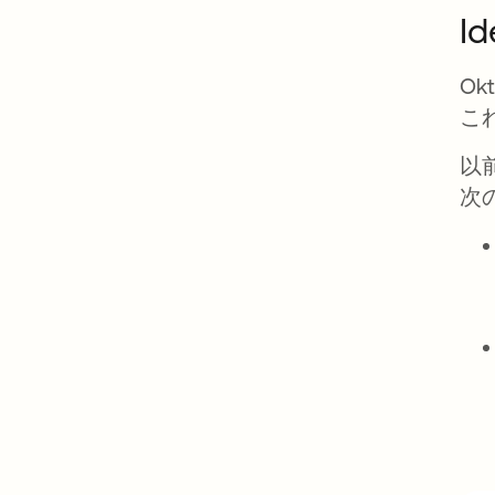
Id
Ok
こ
以
次