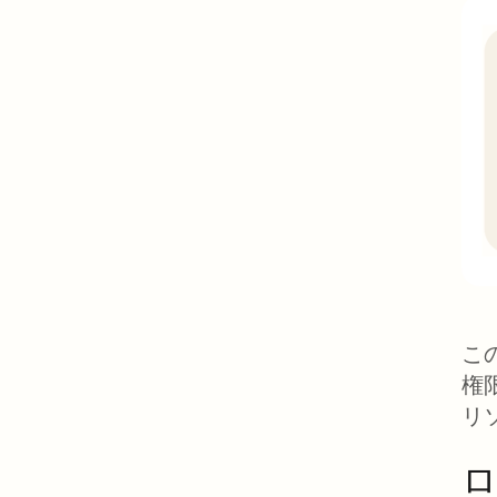
この
権
リ