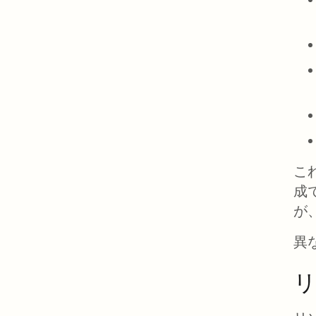
これ
成
が
異
リ