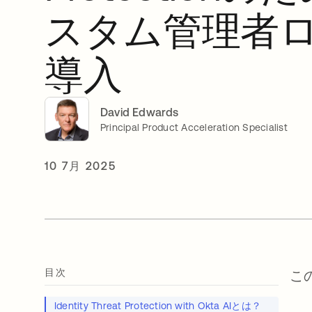
スタム管理者
導入
David Edwards
Principal Product Acceleration Specialist
10 7月 2025
目次
こ
Identity Threat Protection with Okta AIとは？