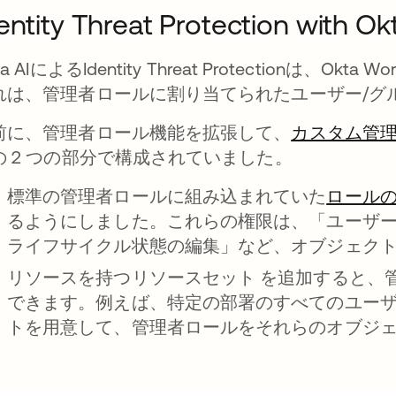
entity Threat Protection with
ta AIによるIdentity Threat Protectionは、Okt
れは、管理者ロールに割り当てられたユーザー/グ
前に、管理者ロール機能を拡張して、
カスタム管
の 2 つの部分で構成されていました。
標準の管理者ロールに組み込まれていた
ロール
るようにしました。これらの権限は、「ユーザ
ライフサイクル状態の編集」など、オブジェク
新しいタブで開く
リソースを持つリソースセット を追加すると、
できます。例えば、特定の部署のすべてのユー
トを用意して、管理者ロールをそれらのオブジ