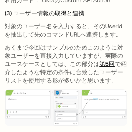
利用カード： OktaのCustom API Action
(3) ユーザー情報の取得と連携
対象のユーザー名を入力すると、そのUserId
を抽出して先のコマンドURLへ連携します。
あくまで今回はサンプルのためこのように対
象ユーザーを直接入力していますが、実際の
ユースケースとしては、この部分は
第5回
新し
で紹
介したような特定の条件に合致したユーザー
リストを使用する形が多いかと思います。