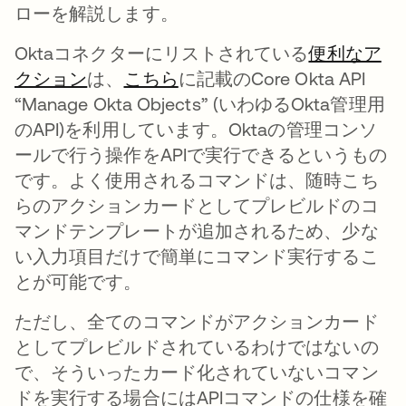
ローを解説します。
Oktaコネクターにリストされている
便利なア
クション
新しいタブで開く
は、
こちら
新しいタブで開く
に記載のCore Okta API
“Manage Okta Objects” (いわゆるOkta管理用
のAPI)を利用しています。Oktaの管理コンソ
ールで行う操作をAPIで実行できるというもの
です。よく使用されるコマンドは、随時こち
らのアクションカードとしてプレビルドのコ
マンドテンプレートが追加されるため、少な
い入力項目だけで簡単にコマンド実行するこ
とが可能です。
ただし、全てのコマンドがアクションカード
としてプレビルドされているわけではないの
で、そういったカード化されていないコマン
ドを実行する場合にはAPIコマンドの仕様を確