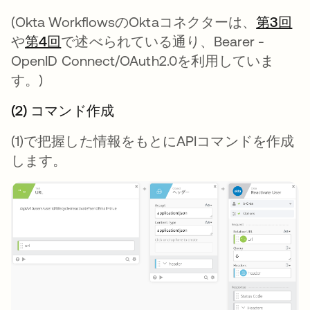
(Okta WorkflowsのOktaコネクターは、
第3回
新
や
第4回
新しいタブで開く
で述べられている通り、Bearer -
OpenID Connect/OAuth2.0を利用していま
す。)
(2) コマンド作成
(1)で把握した情報をもとにAPIコマンドを作成
します。