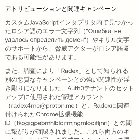
アトリビューションと関連キャンペーン
カスタムJavaScriptインタプリタ内で見つかっ
たロシア語のエラー文字列（"Ошибка: не
удалось определить домен"）やキリル文字
のサポートから、脅威アクターがロシア語圏
である可能性があります。
また、調査により「Radex」として知られる
別の悪質なキャンペーンとの強い関連性が浮
き彫りになりました。Auth0テナントのセット
アップに使用された管理アカウント
（radex4me@proton.me）と、Radexに関連
付けられたChrome拡張機能
ID（fkogigpebmhlbldifmjngmlooifljnif）との間
に繋がりが確認されました。これら両方のキ