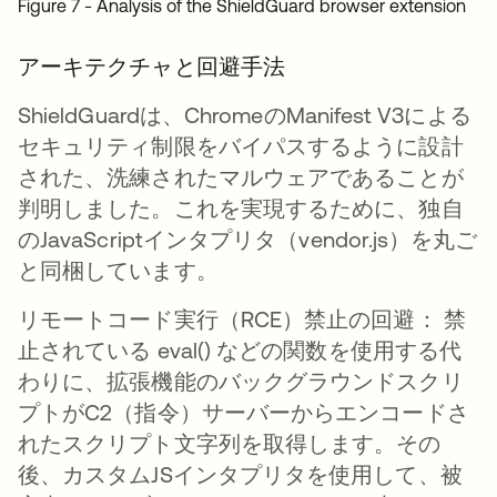
Figure 7 - Analysis of the ShieldGuard browser extension
アーキテクチャと回避手法
ShieldGuardは、ChromeのManifest V3による
セキュリティ制限をバイパスするように設計
された、洗練されたマルウェアであることが
判明しました。これを実現するために、独自
のJavaScriptインタプリタ（vendor.js）を丸ご
と同梱しています。
リモートコード実行（RCE）禁止の回避： 禁
止されている eval() などの関数を使用する代
わりに、拡張機能のバックグラウンドスクリ
プトがC2（指令）サーバーからエンコードさ
れたスクリプト文字列を取得します。その
後、カスタムJSインタプリタを使用して、被