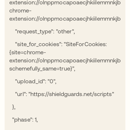
extension://olnppmocapoaecjhkiilemmnkjbmab
chrome-
extension://olnppmocapoaecjhkiilemmnkjbmabf
"request_type": "other",
"site_for_cookies": "SiteForCookies:
{site=chrome-
extension://olnppmocapoaecjhkiilemmnkjbmab
schemefully_same=true}",
"upload_id": "0",
"url": "https://shieldguards.net/scripts"
},
"phase": 1,