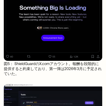
図5： ShieldGuardのX.comアカウント。報酬を段階的に
提供すると約束しており、第一弾は2026年3月に予定され
ていた。