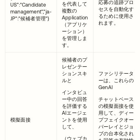
応募の追跡プロ
を代表して
US":"Candidate
セスを自動化す
複数の
management","ja-
るために使用さ
Application
JP":"候補者管理"}
れます。
（アプリケ
ーション）
を管理しま
す。
候補者のプ
レゼンテー
ションスキ
ファシリテータ
ルと
ーは、これらの
GenAI
インタビュ
ー中の回答
チャットベース
を評価する
の模擬面接を使
AIエージェ
用して、ディー
模擬面接
ントを使用
プフェイクオー
して、
バーレイとジョ
ブの台本化され
（ウェブカ