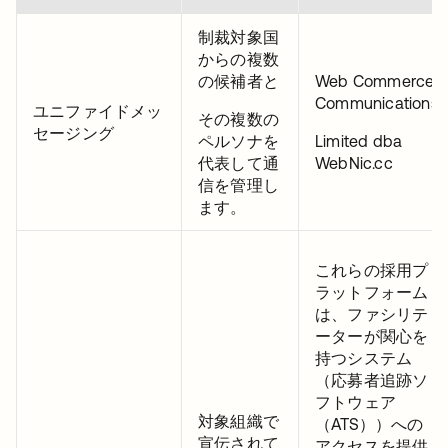
制裁対象国
からの複数
の候補者と
Web Commerce
Communications
ユニファイドメッ
その複数の
セージング
ペルソナを
Limited dba
代表して通
WebNic.cc
信を管理し
ます。
これらの採用プ
ラットフォーム
は、ファシリテ
ーターが関心を
持つシステム
（応募者追跡ソ
フトウェア
対象組織で
（ATS））への
宣伝されて
アクセスを提供