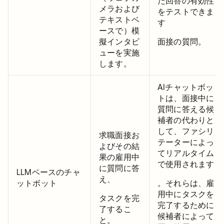
た回答の有効性
メラおよび
をテストできま
テキストベ
す
ースで）模
擬インタビ
面接の質問。
ューを実施
します。
AIチャットボッ
トは、面接中に
質問に答える候
補者の代わりと
して、ファシリ
求職面接お
テーターによっ
よびその結
てリアルタイム
果の雇用中
で使用されます
に質問に答
LLMベースのチャ
え、
ットボット
。それらは、雇
用中にタスクを
タスクを完
完了するために
了するこ
候補者によって
と。