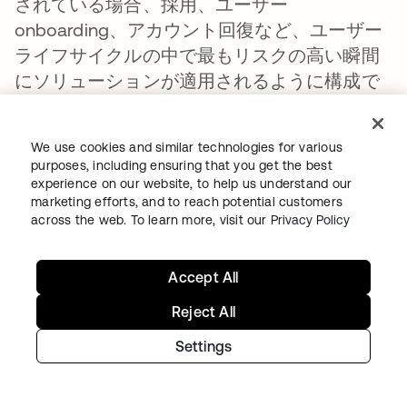
されている場合、採用、ユーザー
onboarding、アカウント回復など、ユーザー
ライフサイクルの中で最もリスクの高い瞬間
にソリューションが適用されるように構成で
きます。
Application （アプリケーション）の処理か
We use cookies and similar technologies for various
purposes, including ensuring that you get the best
ら、面接、オファーの承認、契約の署名、
experience on our website, to help us understand our
onboardingまで、一貫してアイデンティティ
marketing efforts, and to reach potential customers
検証を適用することを推奨します。個人のア
across the web. To learn more, visit our
Privacy Policy
イデンティティを再検証するたびに、プロセ
ス全体で「信頼の連鎖」が生まれます。
Accept All
Oktaは最近、当社の従業員および契約社員の
Reject All
登録とセルフサービスリカバリフローを保護
Settings
するために、主要なアイデンティティ確認サ
ービスであるPersonaとの統合を構成しまし