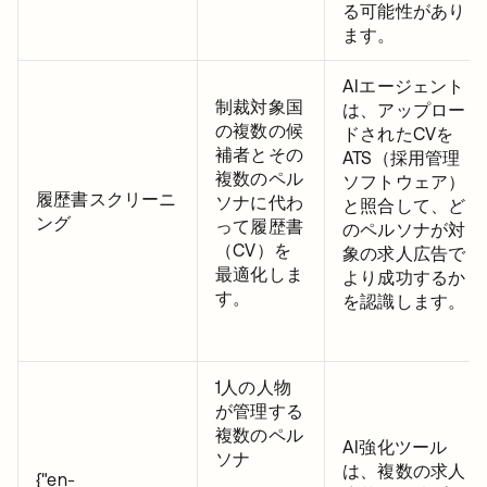
る可能性があり
ます。
AIエージェント
制裁対象国
は、アップロー
の複数の候
ドされたCVを
補者とその
ATS（採用管理
複数のペル
ソフトウェア）
履歴書スクリーニ
ソナに代わ
と照合して、ど
ング
って履歴書
のペルソナが対
（CV）を
象の求人広告で
最適化しま
より成功するか
す。
を認識します。
1人の人物
が管理する
複数のペル
AI強化ツール
ソナ
は、複数の求人
{"en-