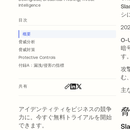
Intelligence
Sla
シ
目次
20
概要
O-
脅威分析
暗
脅威対策
す
Protective Controls
付録A：漏洩/侵害の指標
攻
む
共有
主
アイデンティティをビジネスの競争
脅
力に。今すぐ無料トライアルを開始
できます。
S