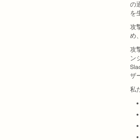
の
を
攻
め
攻
ン
S
ザ
私