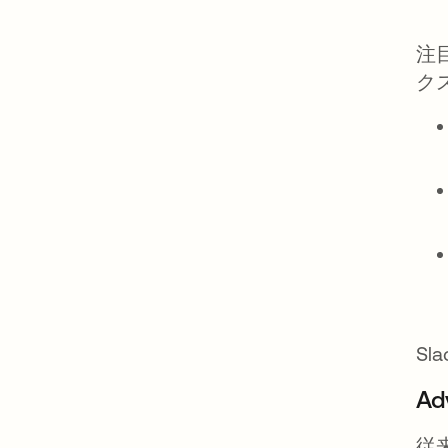
注
ク
S
Ad
従