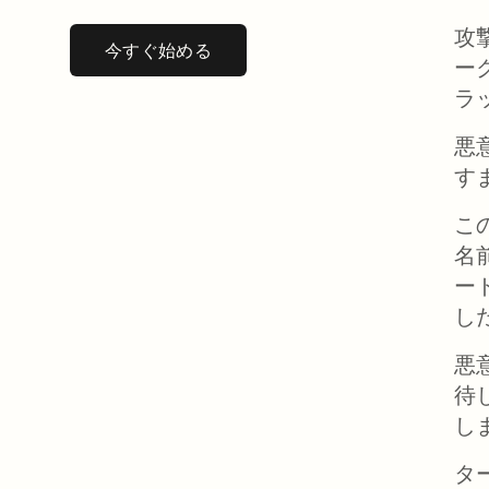
攻
今すぐ始める
新しいタブで開く
ー
ラ
悪
す
こ
名
ー
し
悪
待
し
タ