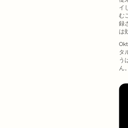
イ
む
録
は
Ok
タ
う
ん