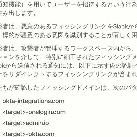
通知機能）を用いてユーザーを招待するという行
生み出します。
撃者は、悪意のあるフィッシングリンクをSlackか
、標的が悪意のある意図を識別することが著しく
撃者は、攻撃者が管理するワークスペース内から、ダ
ションを介して、特別に細工されたフィッシング
lackから送信される通知には、以下に示す偽の認
ーをリダイレクトするフィッシングリンクが含ま
たちが確認したフィッシングドメインは、次のパ
okta-integrations.com
<target>-onelogin.com
<target>admin.io
<target>-okta.com