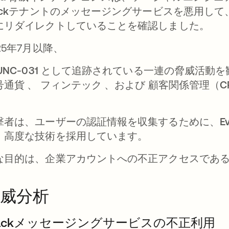
ck
テナントのメッセージングサービスを悪用して、
にリダイレクトしていることを確認しました。
25年7月以降、
UNC-031
として追跡されている一連の脅威活動を
号通貨
、
フィンテック
、および
顧客関係管理（C
。
撃者は、ユーザーの認証情報を収集するために、
Ev
、高度な技術を採用しています。
な目的は、企業アカウントへの不正アクセスであ
威分析
lackメッセージングサービスの不正利用