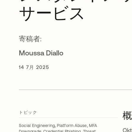
サービス
寄稿者:
Moussa Diallo
14 7月 2025
トピック
概
,
,
Social Engineering
Platform Abuse
MFA
O
,
,
Downgrade
Credential Phishing
Threat