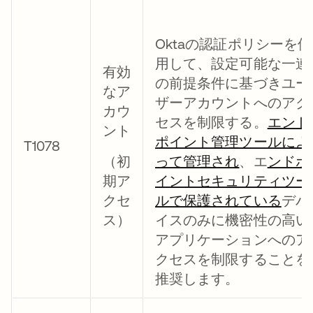
Oktaの認証ポリシーを使
用して、設定可能な一連
有効
の前提条件に基づきユー
なア
ザーアカウントへのアク
カウ
セスを制限する。
エンド
ント
ポイント管理ツールによ
T1078
（初
って管理され
、エ
ンドポ
期ア
イントセキュリティツー
クセ
ルで保護されている
デバ
ス）
イスのみに機密性の高い
アプリケーションへのア
クセスを制限することを
推奨します。