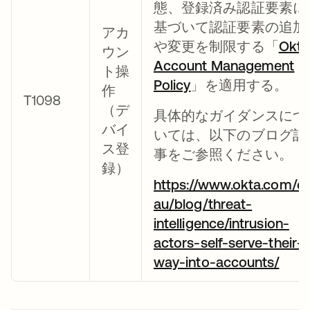
態、登録済み認証要素に
基づいて認証要素の追加
アカ
や変更を制限する「
Okta
ウン
Account Management
ト操
Policy
」を適用する。
作
T1098
（デ
具体的なガイダンスにつ
バイ
いては、以下のブログ記
ス登
事をご参照ください。
録）
https://www.okta.com/e
au/blog/threat-
intelligence/intrusion-
actors-self-serve-their-
way-into-accounts/