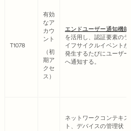
有効
なア
エンドユーザー通知機能
カウ
を活用し、認証要素のラ
ント
T1078
イフサイクルイベントが
（初
発生するたびにユーザー
期ア
へ通知する。
クセ
ス）
ネットワークコンテキス
ト、デバイスの管理状