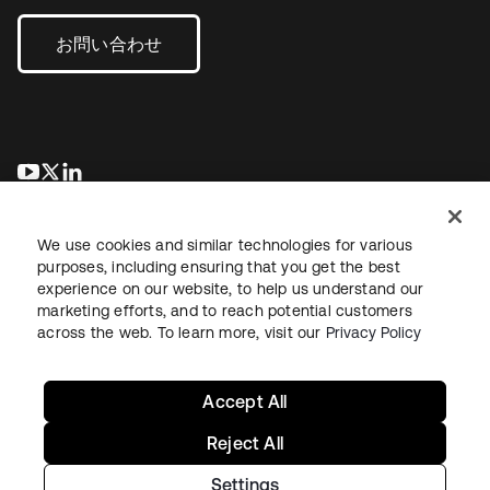
お問い合わせ
新しいタブで開く
新しいタブで開く
新しいタブで開く
We use cookies and similar technologies for various
purposes, including ensuring that you get the best
experience on our website, to help us understand our
marketing efforts, and to reach potential customers
across the web. To learn more, visit our
Privacy Policy
法務
プライバシーポリシー
サイト利用規約
セキュリティ
サイトマップ
Cookieの設定
あなたのプライバシーの選択
Accept All
Reject All
Settings