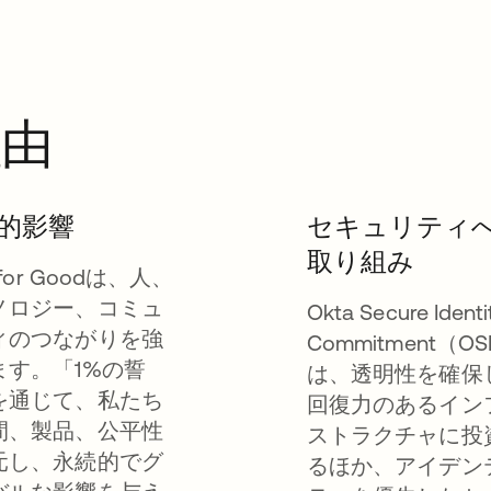
理由
的影響
セキュリティ
取り組み
 for Goodは、人、
ノロジー、コミュ
Okta Secure Identi
ィのつながりを強
Commitment（OS
ます。「1%の誓
は、透明性を確保
を通じて、私たち
回復力のあるイン
間、製品、公平性
ストラクチャに投
元し、永続的でグ
るほか、アイデン