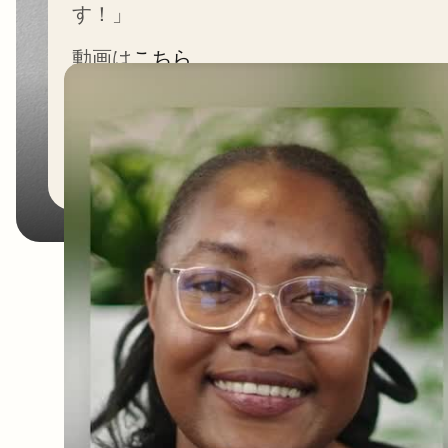
す！」
動画は
こちら
新しいタブで開く
テクニカルサポート
Technical Support