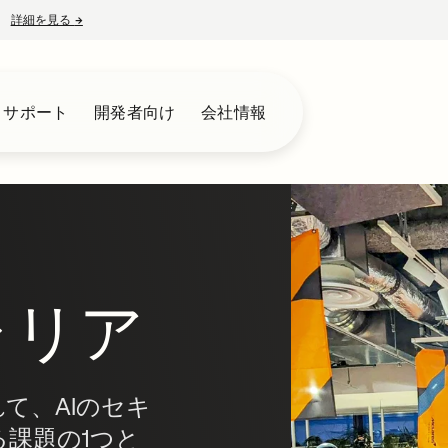
詳細を見る
→
新しいタブで開く
とサポート
開発者向け
会社情報
ャリア
て、AIのセキ
課題の1つと