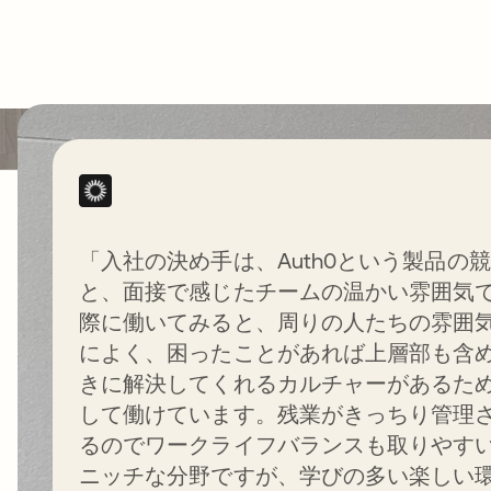
Oktaは、すべて
「入社の決め手は、Auth0という製品の
と、面接で感じたチームの温かい雰囲気
導権を持ってアイ
際に働いてみると、周りの人たちの雰囲
によく、困ったことがあれば上層部も含
ィティを管理でき
きに解決してくれるカルチャーがあるた
して働けています。残業がきっちり管理
を構築しています
るのでワークライフバランスも取りやす
ニッチな分野ですが、学びの多い楽しい