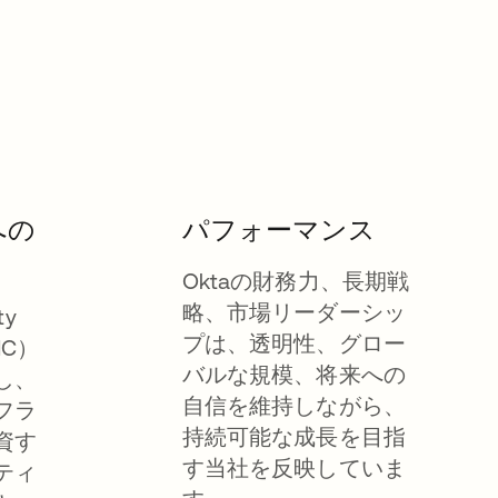
への
パフォーマンス
Oktaの財務力、長期戦
略、市場リーダーシッ
ty
プは、透明性、グロー
IC）
バルな規模、将来への
し、
自信を維持しながら、
フラ
持続可能な成長を目指
資す
す当社を反映していま
ティ