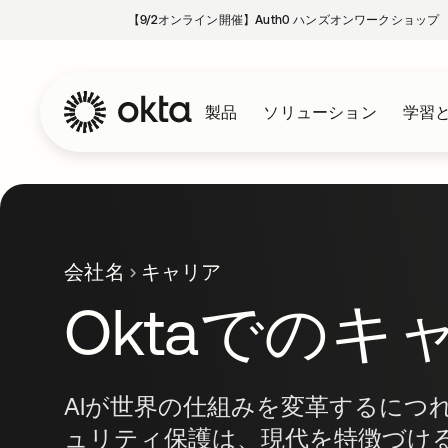
【9/2オンライン開催】Auth0 ハンズオンワークショップ
製品
ソリューション
学習
会社名
キャリア
Oktaでのキ
AIが世界の仕組みを変革するにつれ
ュリティ保護は、現代を特徴づける