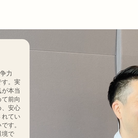
の人が主
OktaとAuth
競争力
です。実
ンスを保護し
デンテ
気が本当
めて前向
る世界
め、安心
されてい
いです。
環境で