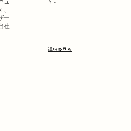
す。
キュ
て、
ザー
当社
詳細を見る
新しいタブで開く