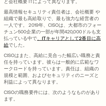
と会社概要 ITによって異なります。
最高情報セキュリティ責任者は、会社概要 や
組織で最も高給取りで、最も強力な経営者の
一人です。 2019年、CISOは、大都市のフォー
チュン500企業の一部が年間420,000ドルも支
払っている中で
、ITキャリアとして2番目に高
給
新しいタブで開く
でした。
CISOはまた、高給に見合った幅広い職務と責
任を持っています。彼らは一般的に広範なワ
ークロードを持っています。責任は、組織の
規模と範囲、およびセキュリティのニーズと
利益によって異なります。
CISOの職務要件には、次のようなものがあり
ます。