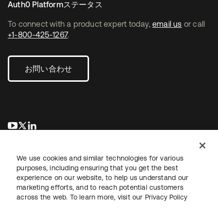
Auth0 Platformステータス
To connect with a product expert today,
email us
or call
+1-800-425-1267
.
お問い合わせ
新しいタブで開く
新しいタブで開く
新しいタブで開く
We use cookies and similar technologies for various
purposes, including ensuring that you get the best
experience on our website, to help us understand our
marketing efforts, and to reach potential customers
across the web. To learn more, visit our
Privacy Policy
法務
プライバシーポリシー
サイト利用規約
セキュリティ
サイトマップ
Cookieの設定
あなたのプライバシーの選択