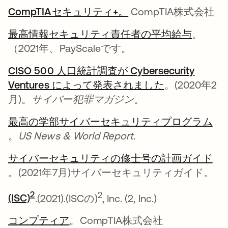
CompTIAセキュリティ+。
新しいタブで開く
CompTIA株式会社
最高情報セキュリティ責任者の平均給与
新しい
。
（2021年、PayScaleです。
CISO 500 人口統計調査が Cybersecurity
Ventures によって発表されました
新しいタブで
。(2020年2
月)。
サイバー犯罪マガジン
。
最高の学部サイバーセキュリティプログラム
新しいタブで開く
。
US News & World Report
.
サイバーセキュリティの修士号の計画ガイド
新しいタブで開く
。(2021年7月)サイバーセキュリティガイド。
新しいタブで開く
2
2
(ISC)
.(2021).(ISCの)
, Inc. (2, Inc.)
コンプティア
新しいタブで開く
。CompTIA株式会社