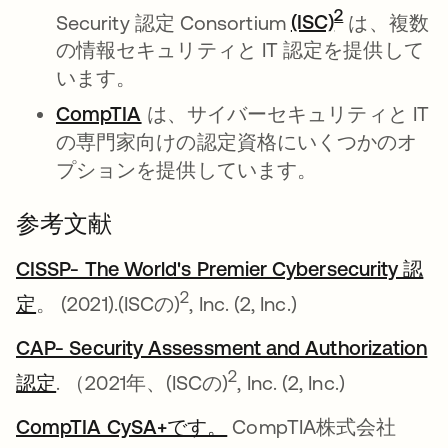
新しいタブ
2
Security 認定 Consortium
(ISC)
は、複数
の情報セキュリティと IT 認定を提供して
います。
CompTIA
新しいタブで開く
は、サイバーセキュリティと IT
の専門家向けの認定資格にいくつかのオ
プションを提供しています。
参考文献
CISSP- The World's Premier Cybersecurity 認
新しいタブで開く
2
定
。 (2021).(ISCの)
, Inc. (2, Inc.)
CAP- Security Assessment and Authorization
新しいタブで開く
2
認定
. （2021年、(ISCの)
, Inc. (2, Inc.)
CompTIA CySA+です。
新しいタブで開く
CompTIA株式会社