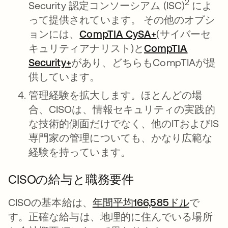
2
Security 認定コンソーシアム (ISC)
によ
って提供されています。 その他のオプシ
ョンには、
CompTIA CySA+
新しいタブで
(サイバーセ
キュリティアナリスト)と
CompTIA
Security+
新しいタブで開く
があり、どちらもCompTIAが提
供しています。
管理経験を拡大します。ほとんどの場
合、CISOは、情報セキュリティの実践的
な技術的側面だけでなく、他のITおよびIS
専門家の管理についても、かなり広範な
経験を持っています。
CISOの給与と職務要件
CISOの基本給は、
年間平均166,585ドル
新しい
で
す。正確な給与は、地理的に住んでいる場所