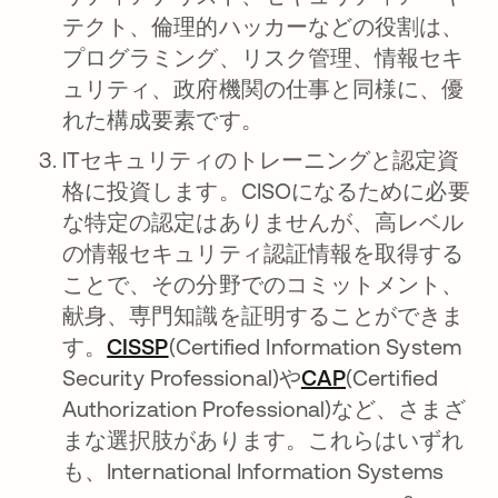
テクト、倫理的ハッカーなどの役割は、
プログラミング、リスク管理、情報セキ
ュリティ、政府機関の仕事と同様に、優
れた構成要素です。
ITセキュリティのトレーニングと認定資
格に投資します。CISOになるために必要
な特定の認定はありませんが、高レベル
の情報セキュリティ認証情報を取得する
ことで、その分野でのコミットメント、
献身、専門知識を証明することができま
す。
CISSP
新しいタブで開く
(Certified Information System
Security Professional)や
CAP
新しいタブで
(Certified
Authorization Professional)など、さまざ
まな選択肢があります。これらはいずれ
も、International Information Systems