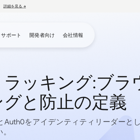
詳細を見る
→
新しいタブで開く
とサポート
開発者向け
会社情報
ラッキング:ブラ
ングと防止の定義
とAuth0をアイデンティティリーダーと
い。