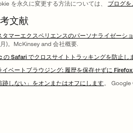
ookie を永久に変更する方法については、
ブログを
考文献
スタマーエクスペリエンスのパーソナライゼーショ
月)。McKinsey and 会社概要.
c の Safari でクロスサイトトラッキングを防止し
ライベートブラウジング: 履歴を保存せずに Firefo
追跡しない」をオンまたはオフにします
新しいタ
。 Googl