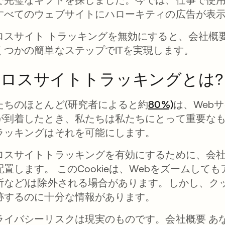
すべてのウェブサイトにハローキティの広告が表
ロスサイト トラッキングを無効にすると、会社概
くつかの簡単なステップでITを実現します。
ロスサイトトラッキングとは?
たちのほとんど(研究者によると約
80%)
新しいタブ
は、Web
が到着したとき、私たちは私たちにとって重要な
ラッキングはそれを可能にします。
ロスサイトトラッキングを有効にするために、会社概
配置します。 このCookieは、Webをズームし
所など)は除外される場合があります。しかし、ク
跡するのに十分な情報があります。
ライバシーリスクは現実のものです。会社概要 あ