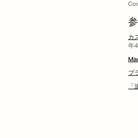
C
参
カ
年4
Ma
プ
「