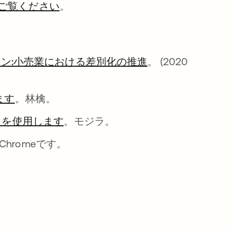
ご覧ください
。
ン:小売業における差別化の推進
新しいタブで開く
。 (2020
ます
新しいタブで開く
。林檎。
x を使用します
新しいタブで開く
。モジラ。
ブで開く
e Chromeです。