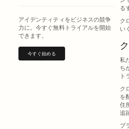
る
アイデンティティをビジネスの競争
ク
力に。今すぐ無料トライアルを開始
い
できます。
ク
今すぐ始める
新しいタブで開く
私
ち
ト
ク
を
住
追
プ