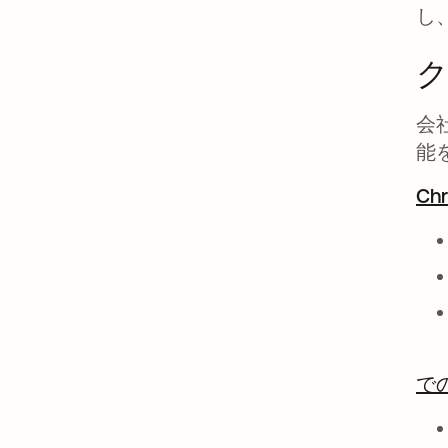
し
会
能
C
で