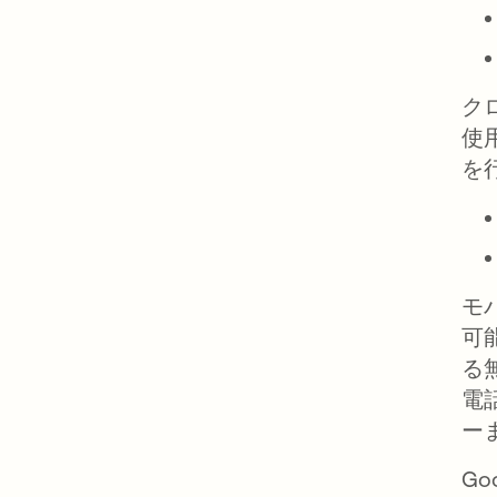
ク
使
を
モ
可
る
電
ー
Go