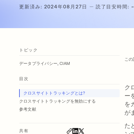
更新済み: 2024年08月27日
読了目安時間: ~ 
トピック
この
,
データプライバシー
CIAM
目次
ク
クロスサイトトラッキングとは?
ー
クロスサイトトラッキングを無効にする
を
参考文献
が
た
共有
ン