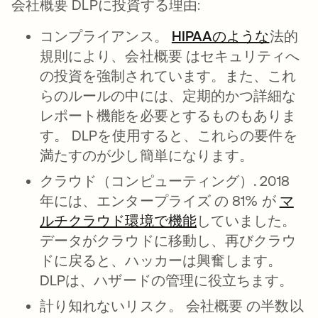
会社概要 DLPに投資する理由:
コンプライアンス。
HIPAAのような
法的
規則により、会社概要 はセキュリティへ
の投資を強制されています。また、これ
らのルールの中には、定期的かつ詳細な
レポート機能を必要とするものもありま
す。 DLPを使用すると、これらの要件を
満たすのが少し簡単になります。
クラウド（コンピューティング）.
2018
年には、エンタープライズ の 81% が
マ
ルチクラウド環境で機能
新しいタブで開く
していました。
データがクラウドに移動し、再びクラウ
ドに戻ると、ハッカーは興奮します。
DLPは、ハザードの管理に役立ちます。
計り知れないリスク。
会社概要 の半数以