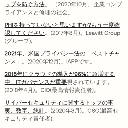
ップを防ぐ方法
新しいタブで開く
。 （2020年10月、企業コンプ
ライアンスと倫理の社会。
PHIを持っていないと思いますか?もう一度確
認してください
新しいタブで開く
。(2017年8月)。Leavitt Group
(グループ).
2021年、米国プライバシー法の「ベストチャ
ンス」
新しいタブで開く
。(2020年12月)。IAPPです。
2018年にクラウドの導入が96%に急増する
中、ITガバナンスが重要
新しいタブで開く
視されています。
(2018年4月)。CIO(最高情報責任者)。
サイバーセキュリティに関するトップの事
実、数字、統計
新しいタブで開く
。(2020年3月)。CSO(最高セ
キュリティ責任者).