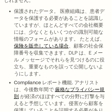
しれません。
保護されたデータ。
医療組織は、患者デ
ータを保護する必要があることを認識し
ていますが、ほとんどすべての会社概要
には、少なくともいくつかの識別可能な
情報のフォームがあります。 たとえば、
保険を販売している場合
新しいタブで開く
、顧客の社会保
障番号を収集できます。DLP は、E メー
ル メッセージでそれらを見つけるのに役
立ち、重要なものを誤って公開しないよ
うにします。
Compliance レポート機能.
アナリスト
は、今後数年間で
厳格なプライバシー規
則
新しいタブで開く
が経済のほぼすべての分野に打撃を与
えると予想しています。侵害から顧客を
保護していることを証明する必要があり