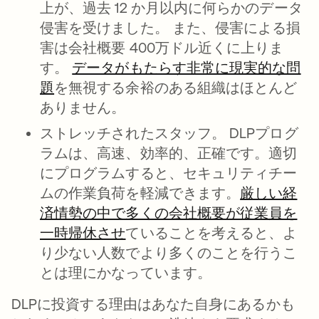
上が、過去 12 か月以内に何らかのデータ
侵害を受けました。 また、侵害による損
害は会社概要 400万ドル近くに上りま
す。
データがもたらす非常に現実的な問
題
新しいタブで開く
を無視する余裕のある組織はほとんど
ありません。
ストレッチされたスタッフ。
DLPプログ
ラムは、高速、効率的、正確です。適切
にプログラムすると、セキュリティチー
ムの作業負荷を軽減できます。
厳しい経
済情勢の中で多くの会社概要が従業員を
一時帰休させ
新しいタブで開く
ていることを考えると、よ
り少ない人数でより多くのことを行うこ
とは理にかなっています。
DLPに投資する理由はあなた自身にあるかも