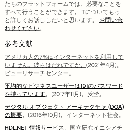
たちのプラットフォームでは、必要なことを
すべて行うことができます。ITについてもっ
と詳しくお話ししたいと思います。
お問い合
わせください
。
参考文献
アメリカ人の7%はインターネットを利用して
いません。彼らはだれですか。
(2021年4月)。
ピューリサーチセンター。
平均的なビジネスユーザーは191のパスワード
を持っています
新しいタブで開く
。(2017年11月)。
安全。
デジタル オブジェクト アーキテクチャ (DOA)
の概要
新しいタブで開く
。(2016年10月)。インターネット社会。
HDL.NET 情報サービス
新しいタブで開く
。国立研究イニシアチ