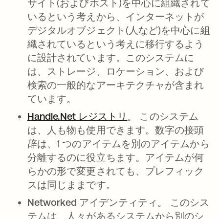
サイト(およびホスト)を中心に組織されて
いるという考えから、インターネットが
デジタルオブジェクト(人など)を中心に組
織されているという考えに移行するよう
に設計されています。このシステムに
は、ストレージ、ロケーション、および
検索の一般的なアーキテクチャが含まれ
ています。
Handle.Net レジストリ
新しいタブで開く
。
このシステム
は、人も物も使用できます。数字の接頭
辞は、1 つのアイテムを別のアイテムから
分離するのに役立ちます。アイテムが何
らかの形で変更されても、プレフィック
スは同じままです。
Networked アイデンティティ。
このシス
テムは、人々があるシステムから別のシ