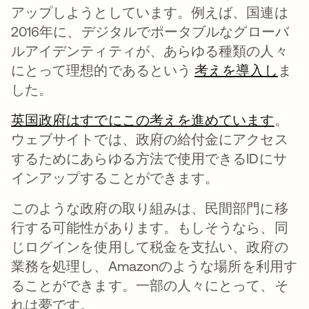
アップしようとしています。例えば、国連は
2016年に、デジタルでポータブルなグローバ
ルアイデンティティが、あらゆる種類の人々
にとって理想的であるという
考えを導入し
新し
ま
した。
英国政府はすでにこの考えを進めています
新し
。
ウェブサイトでは、政府の給付金にアクセス
するためにあらゆる方法で使用できるIDにサ
インアップすることができます。
このような政府の取り組みは、民間部門に移
行する可能性があります。もしそうなら、同
じログインを使用して税金を支払い、政府の
業務を処理し、Amazonのような場所を利用す
ることができます。一部の人々にとって、そ
れは夢です。