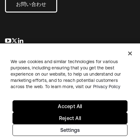
お問い合わせ
新しいタブで開く
新しいタブで開く
新しいタブで開く
We use cookies and similar technologies for various
purposes, including ensuring that you get the best
experience on our website, to help us understand our
marketing efforts, and to reach potential customers
across the web. To learn more, visit our
Privacy Policy
法務
プライバシーポリシー
サイト利用規約
セキュリティ
サイトマップ
Cookieの設定
あなたのプライバシーの選択
Accept All
Reject All
Settings
Copyright © 2026 Okta. All rights reserved.