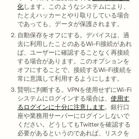
化
新しいタブで開く
します。このようなシステムにより、
たとえハッカーとやり取りしている場合
であっても、データが保護されます。
自動保存をオフにする。
デバイスは、過
去に利用したことのあるWi-Fi接続があれ
ば、ユーザーに確認することなく再接続
する場合があります。このオプションを
オフにすることで、接続するWi-Fi接続を
常に意識して利用するようにします。
賢明に判断する。
VPNを使用せずにWi-Fi
システムにログインする場合は、
使用す
るログインに十分に注意します
新しいタブ
。銀行口
座や業務用サーバーにログインしないで
ください。どうしてもTwitterを確認する
必要があるというのであれば、リスクを