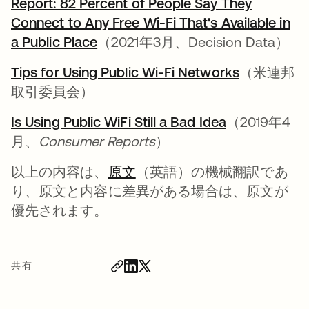
Report: 82 Percent of People Say They
Connect to Any Free Wi-Fi That's Available in
a Public Place
新しいタブで開く
（2021年3月、Decision Data）
Tips for Using Public Wi-Fi Networks
新しいタブ
（米連邦
取引委員会）
Is Using Public WiFi Still a Bad Idea
新しいタブ
（2019年4
月、
Consumer Reports
）
以上の内容は、
原文
（英語）の機械翻訳であ
り、原文と内容に差異がある場合は、原文が
優先されます。
共有