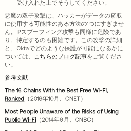
受け入れた上でそうしてください。
悪魔の双子攻撃は、ハッカーがデータの窃取
に使用する可能性のある方法の1つにすぎませ
ん。IPスプーフィング攻撃も同様に危険であ
り、特定するのも困難です。この攻撃の詳細
と、Oktaでどのような保護が可能になるかに
ついては、
こちらのブログ記事
をご覧くださ
い。
参考文献
The 16 Chains With the Best Free Wi-Fi,
Ranked
新しいタブで開く
（2016年10月、CNET）
Most People Unaware of the Risks of Using
Public Wi-Fi
新しいタブで開く
（2014年6月、CNBC）