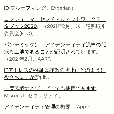
ID プルーフィング
新しいタブで開く
。Experian）
コンシューマーセンチネルネットワークデー
タブック2020
新しいタブで開く
。（2021年2月、米国連邦取引
委員会(FTC)。
パンデミックは、アイデンティティ泥棒の肥
沃な土地であることが証明され
新しいタブで開
ています。
（2021年2月、AARP.
IPアドレスの検証は詐欺の防止にどのように
役立ちますか?
新しいタブで開く
詐欺。
一度確認すれば、どこでも使用できます
新しい
。
Microsoft セキュリティ。
アイデンティティ管理の概要
新しいタブで開く
。 Apple.