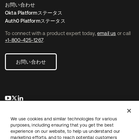
お問い合わせ
Okta Platformステータス
Auth0 Platformステータス
To connect with a product expert today,
email us
or call
+1-800-425-1267
.
お問い合わせ
新しいタブで開く
新しいタブで開く
新しいタブで開く
We use cookies and similar technologies for various
purposes, including ensuring that you get the best
experience on our website, to help us understand our
marketing efforts, and to reach potential customers