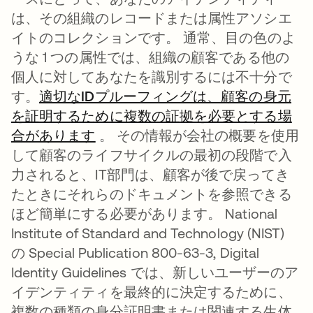
は、その組織のレコードまたは属性アソシエ
イトのコレクションです。 通常、目の色のよ
うな 1 つの属性では、組織の顧客である他の
個人に対してあなたを識別するには不十分で
す。
適切なIDプルーフィングは、顧客の身元
を証明するために複数の証拠を必要とする場
合があります
新しいタブで開く
。 その情報が会社の概要を使用
して顧客のライフサイクルの最初の段階で入
力されると、IT部門は、顧客が後で戻ってき
たときにそれらのドキュメントを参照できる
ほど簡単にする必要があります。 National
Institute of Standard and Technology (NIST)
の Special Publication 800-63-3, Digital
Identity Guidelines では、新しいユーザーのア
イデンティティを最終的に決定するために、
複数の種類の身分証明書または関連する生体