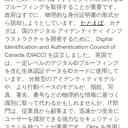
プルーフィングを取得することが重要です。
政府はすでに、物理的な身分証明書の形式か
ら脱却しようとしています。
たとえば
新しいタ
、カナ
ダは、国のデジタル アイデンティティ インフ
ラストラクチャを開発するために、Digital
Identification and Authentication Council of
Canada (DIACC) を設立しました。 英国で
は、一定レベルのデジタルIDプルーフィング
を含む生体認証データをIDカードに使用して
います。 分散型のアイデンティティモデル
や、より行動ベースのモデルが、指紋、写
真、署名、番号などの物理的な情報に基づく
識別に取って代わるかもしれませんが、IT部
門は、従業員から顧客まで、迅速かつ安全に
ユーザーを識別できる強力なセキュリティシ
ステムを持つことが重要です。 Okta を使用し