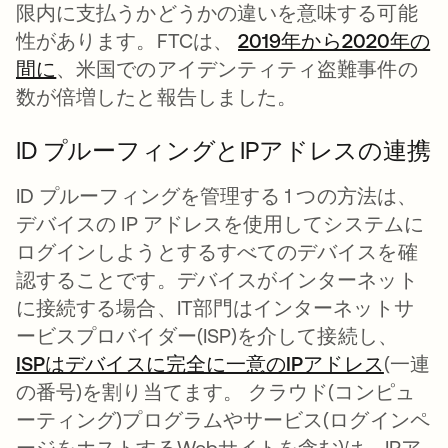
限内に支払うかどうかの違いを意味する可能
性があります。FTCは、
2019年から2020年の
間に
新しいタブで開く
、米国でのアイデンティティ盗難事件の
数が倍増したと報告しました。
ID プルーフィングとIPアドレスの連携
ID プルーフィングを管理する 1 つの方法は、
デバイスの IP アドレスを使用してシステムに
ログインしようとするすべてのデバイスを確
認することです。デバイスがインターネット
に接続する場合、IT部門はインターネットサ
ービスプロバイダー(ISP)を介して接続し、
ISPはデバイスに完全に一意のIPアドレス
新しい
(一連
の番号)を割り当てます。 クラウド(コンピュ
ーティング)プログラムやサービス(ログインペ
ージをホストするWebサイトを含む)は、IPア