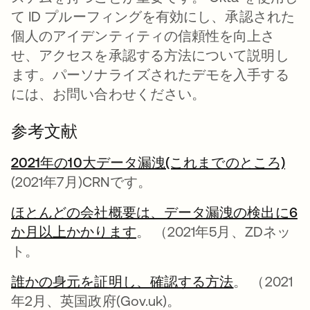
て ID プルーフィングを有効にし、承認された
個人のアイデンティティの信頼性を向上さ
せ、アクセスを承認する方法について説明し
ます。パーソナライズされたデモを入手する
には、お問い合わせください。
参考文献
2021年の10大データ漏洩(これまでのところ)
新
(2021年7月)CRNです。
ほとんどの会社概要は、データ漏洩の検出に6
か月以上かかります
新しいタブで開く
。 （2021年5月、ZDネッ
ト。
誰かの身元を証明し、確認する方法
新しいタブ
。 （2021
年2月、英国政府(Gov.uk)。