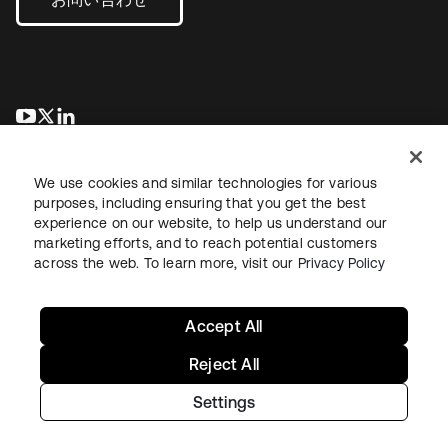
新しいタブで開く
新しいタブで開く
新しいタブで開く
We use cookies and similar technologies for various
purposes, including ensuring that you get the best
experience on our website, to help us understand our
marketing efforts, and to reach potential customers
across the web. To learn more, visit our
Privacy Policy
法務
プライバシーポリシー
サイト利用規約
セキュリティ
サイトマップ
Cookieの設定
あなたのプライバシーの選択
Accept All
Reject All
Settings
Copyright © 2026 Okta. All rights reserved.