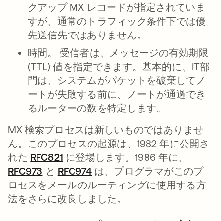
クアップ MX レコードが指定されていま
すが、通常のトラフィック条件下では優
先送信先ではありません。
時間。
受信者は、メッセージの有効期限
(TTL) 値を指定できます。基本的に、IT部
門は、システムがパケットを破棄してノ
ートが失敗する前に、ノートが通過でき
るルーターの数を特定します。
MX 検索プロセスは新しいものではありませ
ん。このプロセスの起源は、1982 年に公開さ
れた
RFC821
新しいタブで開く
に登場します。1986 年に、
RFC973
新しいタブで開く
と
RFC974
新しいタブで開く
は、プログラマがこのプ
ロセスをメールのルーティングに使用する方
法をさらに改良しました。