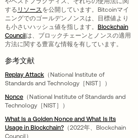
やベストプラクティス、それらの使用法に関
する
リソース
新しいタブで開く
を公開しています。Bitcoinマイ
ニングでのゴールデンノンスは、目標値より
も小さいハッシュ値を指します。
Blockchain
Council
新しいタブで開く
は、ブロックチェーンとノンスの適用
方法に関する豊富な情報を有しています。
参考文献
Replay Attack
新しいタブで開く
（National Institute of
Standards and Technology［NIST］）
Nonce
新しいタブで開く
（National Institute of Standards and
Technology［NIST］）
What Is a Golden Nonce and What Is Its
Usage in Blockchain?
新しいタブで開く
（2022年、Blockchain
Council）