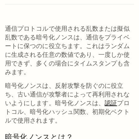
通信プロトコルで使用される乱数または擬似
乱数である暗号化ノンスは、通信をプライベ
ートに保つのに役立ちます。これはランダム
に生成される任意の数値であり、一度しか使
用できず、多くの場合にタイムスタンプも含
みます。
暗号化ノンスは、反射攻撃を防ぐのに役立
ち、古い通信が攻撃者によって再利用されな
いようにします。暗号化ノンスは、
認証
プロ
トコル、暗号化ハッシュ関数、初期化ベクト
ルで使用されます。
暗号化ノンスとは？