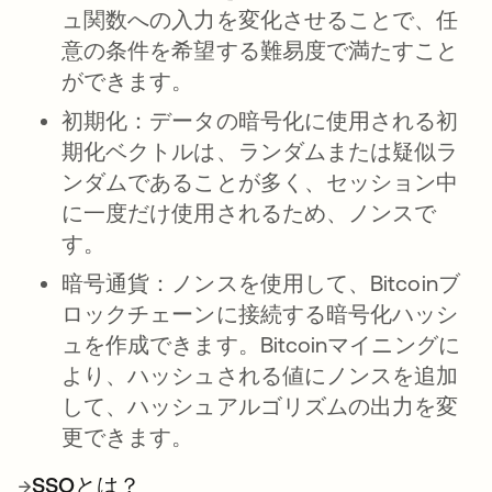
ュ関数への入力を変化させることで、任
意の条件を希望する難易度で満たすこと
ができます。
初期化：
データの暗号化に使用される初
期化ベクトルは、ランダムまたは疑似ラ
ンダムであることが多く、セッション中
に一度だけ使用されるため、ノンスで
す。
暗号通貨：
ノンスを使用して、Bitcoinブ
ロックチェーンに接続する暗号化ハッシ
ュを作成できます。Bitcoinマイニングに
より、ハッシュされる値にノンスを追加
して、ハッシュアルゴリズムの出力を変
更できます。
→
SSOとは？