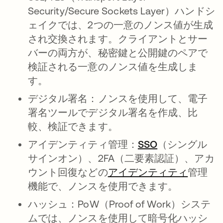
Security/Secure Sockets Layer）ハンドシ
ェイクでは、2つの一意のノンス値が生成
され交換されます。クライアントとサー
バーの両方が、秘密鍵と公開鍵のペアで
検証される一意のノンス値を生成しま
す。
デジタル署名：
ノンスを使用して、電子
署名ツールでデジタル署名を作成、比
較、検証できます。
アイデンティティ管理：
SSO
（シングル
サインオン）、2FA（二要素認証）、アカ
ウント回復などの
アイデンティティ
管理
機能で、ノンスを使用できます。
ハッシュ：
PoW（Proof of Work）システ
ムでは、ノンスを使用して暗号化ハッシ