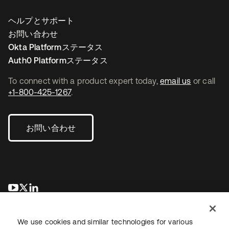
ヘルプとサポート
お問い合わせ
Okta Platformステータス
Auth0 Platformステータス
To connect with a product expert today,
email us
or call
+1-800-425-1267
.
お問い合わせ
新しいタブで開く
新しいタブで開く
新しいタブで開く
We use cookies and similar technologies for various