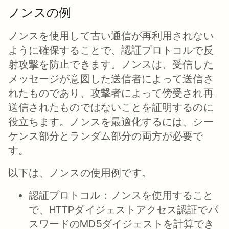
ノンスの例
ノンスを使用して古い通信が再利用されない
ように確保することで、認証プロトコルで反
射攻撃を防止できます。ノンスは、受信した
メッセージが意図した送信者によって送信さ
れたものであり、攻撃者によって傍受され再
送信されたものではないことを証明するのに
役立ちます。ノンスを最適化するには、シー
ケンス部分とランダム部分の両方が必要で
す。
以下は、ノンスの使用例です。
認証プロトコル：
ノンスを使用すること
で、HTTPダイジェストアクセス認証でパ
スワードのMD5ダイジェストを計算でき