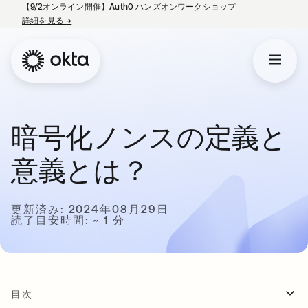
【9/2オンライン開催】Auth0 ハンズオンワークショップ
詳細を見る
→
新しいタブで開く
暗号化ノンスの定義と
意義とは？
更新済み: 2024年08月29日
読了目安時間: ~ 1 分
目次