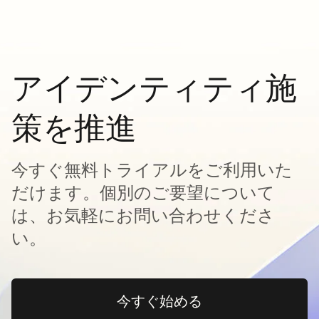
アイデンティティ施
策を推進
今すぐ無料トライアルをご利用いた
だけます。個別のご要望について
は、お気軽にお問い合わせくださ
い。
今すぐ始める
新しいタブで開く