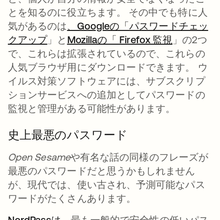
とを知るのに役立ちます。 その中でも特に人
気があるのは
、Googleの「パスワードチェッ
クアップ
新しいタブで開く
」と
Mozillaの「 Firefox 監視
新しいタ
」の2つ
で、これらは拡張されているので、これらの
人気ブラウザ用にダウンロードできます。 ウ
イルス対策ソフトウェアには、サブスクリプ
ションサービスへの追加としてパスワードの
監視と管理がある可能性があります。
史上最悪のパスワード
Open Sesame
や有名な話の同様のフレーズが
最悪のパスワードだと思うかもしれません
が、現代では、使い古され、予測可能なパス
ワードがたくさんあります。
NordPassは、
新しいタブで開く
最も一般的で安全性の低いパス