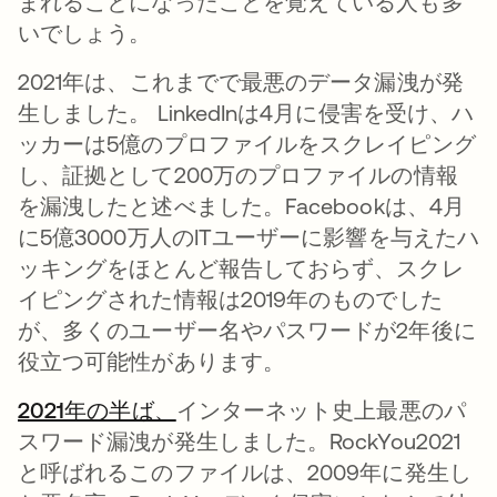
まれることになったことを覚えている人も多
いでしょう。
2021年は、これまでで最悪のデータ漏洩が発
生しました。 LinkedInは4月に侵害を受け、ハ
ッカーは5億のプロファイルをスクレイピング
し、証拠として200万のプロファイルの情報
を漏洩したと述べました。Facebookは、4月
に5億3000万人のITユーザーに影響を与えたハ
ッキングをほとんど報告しておらず、スクレ
イピングされた情報は2019年のものでした
が、多くのユーザー名やパスワードが2年後に
役立つ可能性があります。
2021年の半ば、
新しいタブで開く
インターネット史上最悪のパ
スワード漏洩が発生しました。RockYou2021
と呼ばれるこのファイルは、2009年に発生し