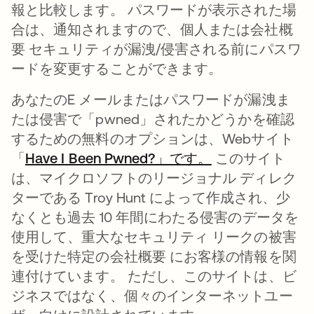
報と比較します。 パスワードが表示された場
合は、通知されますので、個人または会社概
要 セキュリティが漏洩/侵害される前にパスワ
ードを変更することができます。
あなたのE メールまたはパスワードが漏洩ま
たは侵害で「pwned」されたかどうかを確認
するための無料のオプションは、Webサイト
「
Have I Been Pwned?」です。
新しいタブで開
このサイト
は、マイクロソフトのリージョナル ディレク
ターである Troy Hunt によって作成され、少
なくとも過去 10 年間にわたる侵害のデータを
使用して、重大なセキュリティ リークの被害
を受けた特定の会社概要 にお客様の情報を関
連付けています。 ただし、このサイトは、ビ
ジネスではなく、個々のインターネットユー