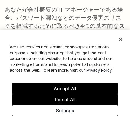
あなたが会社概要の IT マネージャーである場
合、パスワード漏洩などのデータ侵害のリス
クを軽減するために取るべき4つの基本的なス
テップがあります。
安全でないパスワードやデータトラフィ
We use cookies and similar technologies for various
purposes, including ensuring that you get the best
ックなど、潜在的な脅威を特定します。
experience on our website, to help us understand our
外部デバイスに対して認証とアクセス要
marketing efforts, and to reach potential customers
across the web. To learn more, visit our
Privacy Policy
求の2つの要素を使用するセキュアアプリ
ケーション(アプリケーション)環境。 他
Accept All
のベンダーのセキュリティプロトコルを
確認せずに、他のベンダーのサービスを
Reject All
使用しないでください。
Settings
ハッキングのイベントで回復メカニズム
を設定します。