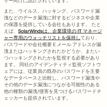
ザー向けに設計されています。
また、ウイルス、ハッキング、パスワード漏
洩などのデータ漏洩に対するビジネスや企業
の保護を提供している会社もあります。 たと
えば、
SolarWindsは、企業環境の IT マネージ
ャー専用のウォッチリストを保持し
新しいタブ
ており、
パスワードや会社概要 E メール アドレスが漏
洩またはハッキングされたかどうか、またい
つハッキングされたかを監視する必要があり
ます。 同社のアイデンティティ監視ソフトウ
ェアには、従業員の既存のパスワードを主要
なデータベースと比較し、パスワード漏洩や
その他のデータ漏洩につながる可能性のある
他の種類の漏洩/侵害を見つけるパスワードチ
ェッカーも提供されています。