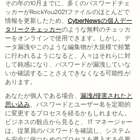
その年の10月までに、多くのパスワードチェ
ッカーがRockYou2021ファイルのほとんどで
情報を更新したため、
CyberNewsの個人デー
タリークチェッカー
新しいタブで開く
のような無料のチェッカ
ーをオンラインで使用できます。しかし、デ
ータ漏洩やこのような編集物が大規模で頻繁
に行われるようになると、人々はそれらに対
して鈍感になり、パスワードが漏洩していな
いか確認することさえできなくなる可能性が
あります。
あなたが個人である場合、
漏洩/侵害されたと
思い込み
新しいタブで開く
、パスワードとユーザー名を定期的
に変更するプロセスを経るかもしれません。
ビジネスの観点から見ると、 IT マネージャー
は、従業員のパスワードを確認し、システム
を安全に保つためのプロセスを導入する必要