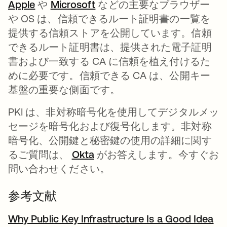
Apple
新しいタブで開く
や
Microsoft
新しいタブで開く
などの主要なブラウザー
や OS は、信頼できるルート証明書の一覧を
提供する信頼ストアを公開しています。信頼
できるルート証明書は、提供された電子証明
書および一致する CA に信頼を植え付けるた
めに必要です。信頼できる CA は、公開キー
基盤の重要な側面です。
PKI は、非対称暗号化を使用してデジタルメッ
セージを暗号化および復号化します。非対称
暗号化、公開鍵と秘密鍵の使用の詳細に関す
るご質問は、
Okta
がお答えします。今すぐお
問い合わせください。
参考文献
Why Public Key Infrastructure Is a Good Idea
新