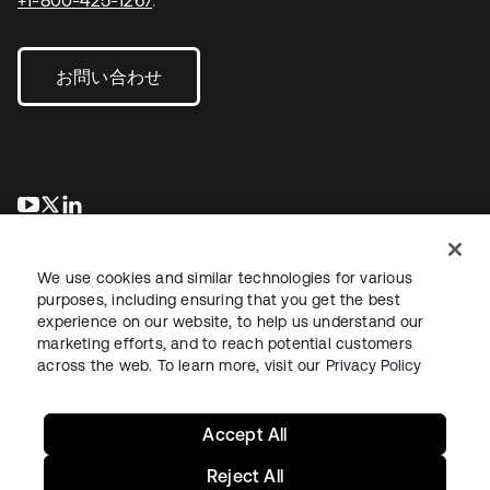
+1-800-425-1267
.
お問い合わせ
新しいタブで開く
新しいタブで開く
新しいタブで開く
We use cookies and similar technologies for various
purposes, including ensuring that you get the best
experience on our website, to help us understand our
marketing efforts, and to reach potential customers
across the web. To learn more, visit our
Privacy Policy
法務
プライバシーポリシー
サイト利用規約
セキュリティ
サイトマップ
Cookieの設定
あなたのプライバシーの選択
Accept All
Reject All