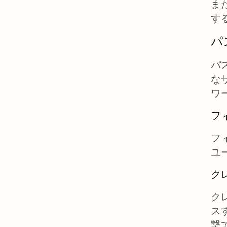
ま
す
パ
パ
な
ワ
フ
フ
ユ
ク
ク
ス
撃