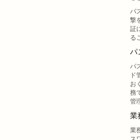
パ
撃
証
る
パ
パ
ド
お
務
管
業
業
ス