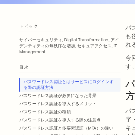
トピック
パ
も
,
,
サイバーセキュリティ
Digital Transformation
アイ
れ
,
,
デンティティの無秩序な増加
セキュアアクセス
IT
Management
今
す
目次
パスワードレス認証とはサービスにログインす
る際の認証方法
方
パスワードレス認証が必要になった背景
パスワードレス認証を導入するメリット
パ
パスワードレス認証の種類
字
パスワードレス認証を導入する際の注意点
キ
パスワードレス認証と多要素認証（MFA）の違い