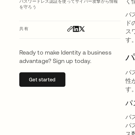
く
パスワードレス認証を使ってサイバー攻撃から情報
を守ろう
パ
ド
共有
ス
す
Ready to make Identity a business
advantage? Sign up today.
パ
Get started
新しいタブで開く
性
す
パ
パ
パ
ス