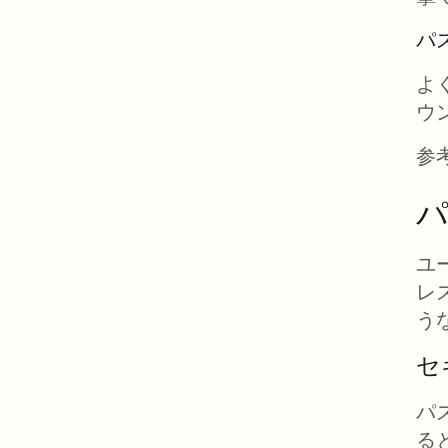
パ
よ
ウ
参
ユ
レ
う
セ
パ
る