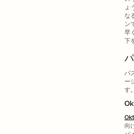
ょ
な
ン
早
下
パ
ー
す
Ok
Okt
向
バ