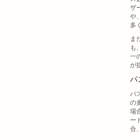
ザ
や
多
ま
も
一
が
パ
パ
の
場
ー
合