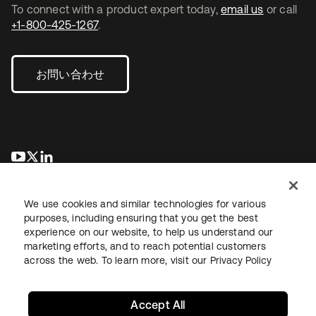
To connect with a product expert today,
email us
or call
+1-800-425-1267
.
お問い合わせ
新しいタブで開く
新しいタブで開く
新しいタブで開く
We use cookies and similar technologies for various
purposes, including ensuring that you get the best
experience on our website, to help us understand our
marketing efforts, and to reach potential customers
across the web. To learn more, visit our
Privacy Policy
法務
プライバシーポリシー
サイト利用規約
セキュリティ
サイトマップ
Cookieの設定
あなたのプライバシーの選択
Accept All