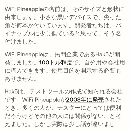
WiFi Pineappleの名前は、そのサイズと形状に
由来します。小さな黒いデバイスで、尖った
角が何本か付いています。開発者たちは、パ
イナップルに少し似ていると思って、そう名
付けました。
WiFi Pineappleは、民間企業であるHak5が開
発しました。
100ドル程度
新しいタブで開く
で、自分用や会社用
に購入できます。使用目的を開示する必要も
ありません。
Hak5は、テストツールの作成で知られる会社
です。WiFi Pineappleが
2008年に発売
新しいタ
された
とき、多くの人が、テスターにとっては便利
だろうけどその他の人には関係がない、と考
えました。しかし実際は少し話が違いまし