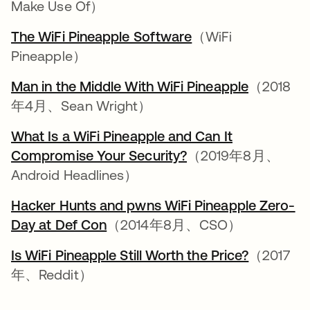
Make Use Of）
The WiFi Pineapple Software
新しいタブで開く
（WiFi
Pineapple）
Man in the Middle With WiFi Pineapple
新しいタ
（2018
年4月、Sean Wright）
What Is a WiFi Pineapple and Can It
Compromise Your Security?
新しいタブで開く
（2019年8月、
Android Headlines）
Hacker Hunts and pwns WiFi Pineapple Zero-
Day at Def Con
新しいタブで開く
（2014年8月、CSO）
Is WiFi Pineapple Still Worth the Price?
新しいタ
（2017
年、Reddit）