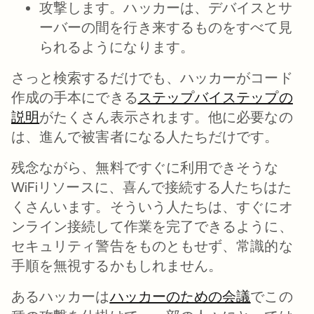
攻撃します。
ハッカーは、デバイスとサ
ーバーの間を行き来するものをすべて見
られるようになります。
さっと検索するだけでも、ハッカーがコード
作成の手本にできる
ステップバイステップの
説明
新しいタブで開く
がたくさん表示されます。他に必要なの
は、進んで被害者になる人たちだけです。
残念ながら、無料ですぐに利用できそうな
WiFiリソースに、喜んで接続する人たちはた
くさんいます。そういう人たちは、すぐにオ
ンライン接続して作業を完了できるように、
セキュリティ警告をものともせず、常識的な
手順を無視するかもしれません。
あるハッカーは
ハッカーのための会議
新しいタ
でこの