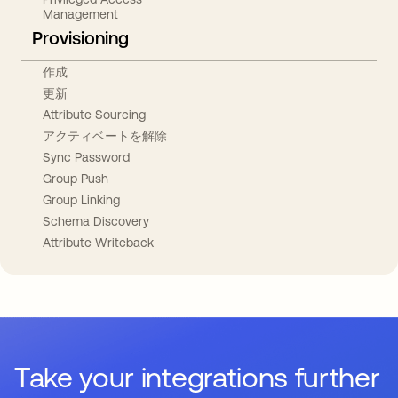
Management
Provisioning
作成
更新
Attribute Sourcing
アクティベートを解除
Sync Password
Group Push
Group Linking
Schema Discovery
Attribute Writeback
Take your integrations further