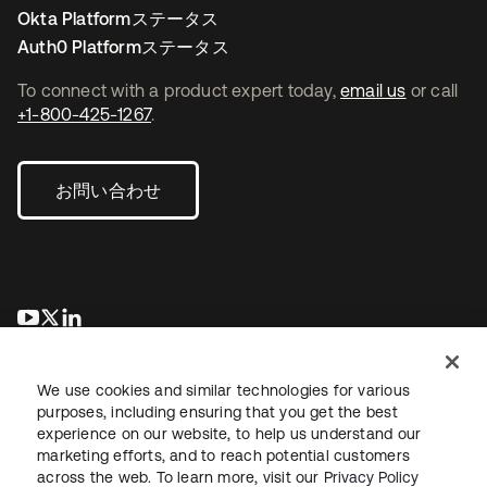
Okta Platformステータス
Auth0 Platformステータス
To connect with a product expert today,
email us
or call
+1-800-425-1267
.
お問い合わせ
新しいタブで開く
新しいタブで開く
新しいタブで開く
We use cookies and similar technologies for various
purposes, including ensuring that you get the best
experience on our website, to help us understand our
marketing efforts, and to reach potential customers
across the web. To learn more, visit our
Privacy Policy
法務
プライバシーポリシー
サイト利用規約
セキュリティ