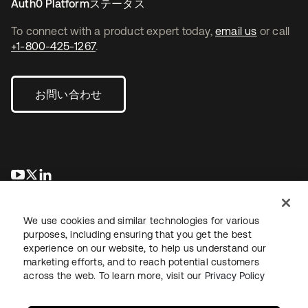
Auth0 Platformステータス
To connect with a product expert today,
email us
or call
+1-800-425-1267
.
お問い合わせ
新しいタブで開く
新しいタブで開く
新しいタブで開く
We use cookies and similar technologies for various
purposes, including ensuring that you get the best
experience on our website, to help us understand our
marketing efforts, and to reach potential customers
across the web. To learn more, visit our
Privacy Policy
法務
プライバシーポリシー
サイト利用規約
セキュリティ
サイトマップ
Cookieの設定
あなたのプライバシーの選択