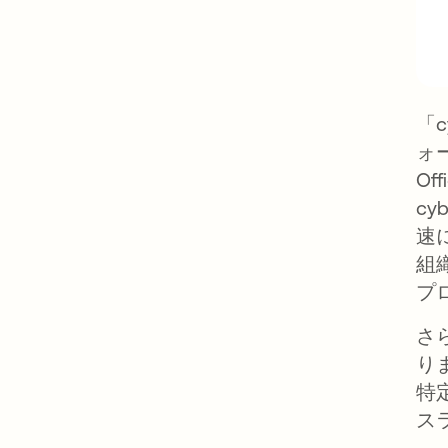
「
ォ
Of
c
速
組
プ
さ
り
特
ス