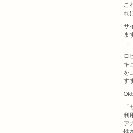
こ
れ
サ
ま
「
ロ
キ
を
す
O
「
利
ア
性