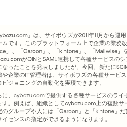
cybozu.com」は、サイボウズが2011年11月
ームです。このプラットフォーム上で企業の業務
fice」、「Garoon」、「kintone」、「Mailwi
ybozu.comがOINとSAML連携して各種サービ
になったことを発表しましたが、今回、新たにSCI
織や企業のIT管理者は、サイボウズの各種サービ
ロビジョニングの自動化を実現できます。
らに、cybozu.comで提供する各種サービスの
ます。例えば、組織としてcybozu.com上の複
定のグループや人には「Garoon」と「kinton
ライセンスの指定ができるようになります。