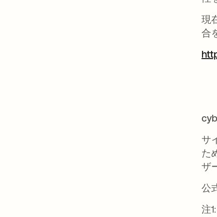
現
合
htt
cy
サ
た
ザ
公
注