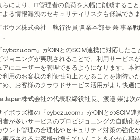
れらにより、IT管理者の負荷を大幅に削減するこ
による情報漏洩のセキュリティリスクも低減でき
イボウズ株式会社 執行役員 営業本部長 兼 事業戦
す。
『cybozu.com』がOINとのSCIM連携に対応
ビジョニングが実現されることで、利用サービス
ュアにユーザーを管理できるようになります。本
ご利用のお客様の利便性向上となることを期待いた
すめ、お客様のクラウドサービス活用がより快適
kta Japan株式会社の代表取締役社長、渡邉 崇
サイボウズ様の『cybozu.com』がOINとのSC
用者が多いサービスのプロビジョニングの自動化
カウント管理の合理化やセキュリティ対策の強化が
を実感されるお客様が増えていくことを心から期