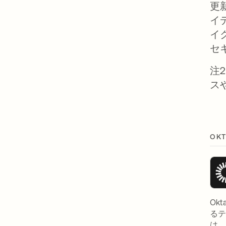
更
イ
イ
セ
注2
ス
OK
Ok
るテ
は、