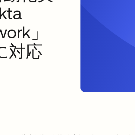
ta
twork」
に対応