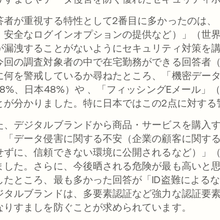
答者が重視する特性として2番目に多かったのは、
、安全なログインオプションの提供など）」（世界2
が漏洩することがないようにセキュリティ対策を講
今回の調査対象者の中で在宅勤務ができる回答者（世界
に何を警戒しているか尋ねたところ、「機密デー
38%、日本48%）や 、「フィッシングEメール」
とが分かりました。特に日本ではこの2点に対する
た、デジタルブランドから商品・サービスを購入
、「データ侵害に関する不安（企業の顧客に関す
せずに、信頼できない環境に公開されるなど）」（世
ました。さらに、今後晒される危険が最も高いと
したところ、最も多かった回答が「ID盗難によるなり
ジタルブランドは、多要素認証など強力な認証要
なりすましを防ぐことが求められています。