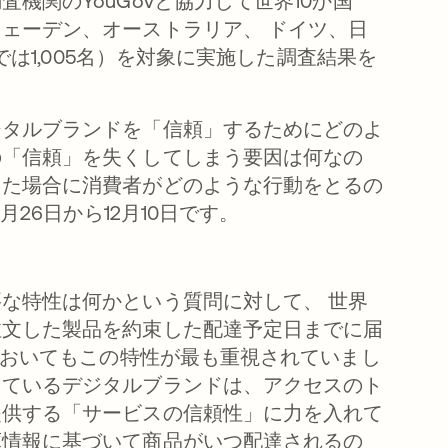
機関のYouGovと協力して世界10か国
ェーデン、オーストラリア、 ドイツ、日
では1,005名）を対象に実施した調査結果を
ジタルブランドを「信頼」するためにどのよ
の「信頼」を失くしてしまう要因は何なの
した場合に消費者がどのような行動をとるの
26日から12月10日です。
な特性は何かという質問に対して、 世界
注文した製品を約束した配達予定日までに届
においてもこの特性が最も重視されていまし
しているデジタルブランドは、アクセスのト
提供する「サービスの信頼性」に力を入れて
庫情報に基づいて商品がいつ配達されるの