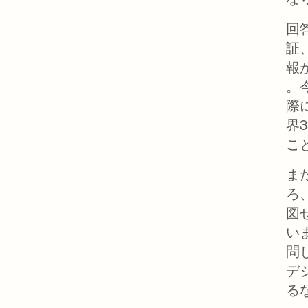
回
証
報
。
際
界
こ
ま
ろ
図
い
問
デ
る