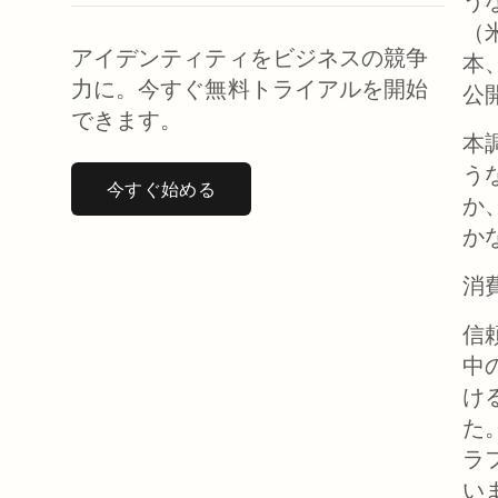
う
（
アイデンティティをビジネスの競争
本
力に。今すぐ無料トライアルを開始
公
できます。
本
う
今すぐ始める
新しいタブで開く
か
か
消
信
中
け
た
ラ
い