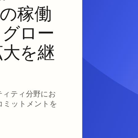
re」の稼働
、グロー
拡大を継
ティティ分野にお
のコミットメントを