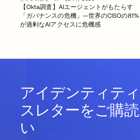
【Okta調査】AIエージェントがもたらす
「ガバナンスの危機」—世界のCISOの81%
が過剰なAIアクセスに危機感
アイデンティティ
スレターをご購読
い