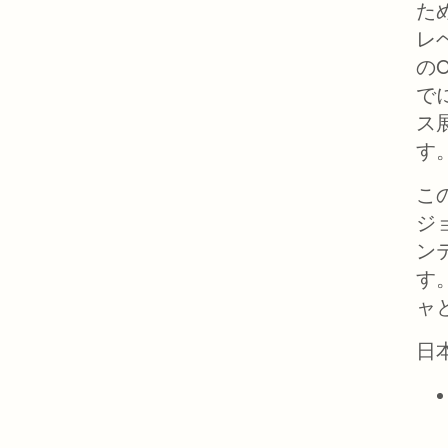
た
レ
のO
で
ス展
す
この
ジ
ン
す。
ャ
日本