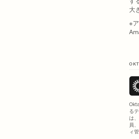
す
大
※
Am
OK
Ok
るテ
は、
員
ィ管