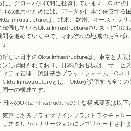
めに、グローバル展開に投資しています。Okta
ベルの運用のためには、データを日本で保管する
kta Infrastructureは、北米、欧州、オー
に稼働しているOkta Infrastructureのリ
開を進めていく中で、それぞれの地域のお客様にOkta I
。」
新しい日本のOkta Infrastructureは、東
ョンに構築されており、日本のお客様は、サービ
ティティ管理・認証基盤プラットフォーム「Okta Ide
Okta Infrastructureとは、Oktaが提
と同一の構成です。
国内のOkta Infrastructureの主な構成要素は
東京にあるプライマリインフラストラクチャサ
ザスタリカバリリージョンにレプリケートされ