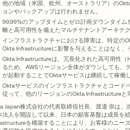
他の地域（米国、欧州、オーストラリア）のOkta In
ョンやバックアップは行われません。
99.99%のアップタイムとゼロ計画ダウンタイ
離と高可用性を備えたマルチテナントアーキテ
インフラストラクチャにおける障害は、特定のOkta I
Okta Infrastructureに影響を与えることは
Okta Infrastructureは、冗長化された
るため、AWSリージョン全体がダウンしても、
が起動することでOktaサービスは継続して稼働
Oktaサービスのインフラストラクチャとコー
従って、他のリージョンのOkta Infrastruct
kta Japan株式会社の代表取締役社長、渡邉 崇は
本法人を開設して以来、日本の顧客基盤は成長を続
nfrastructureを構築することにより、お客様の