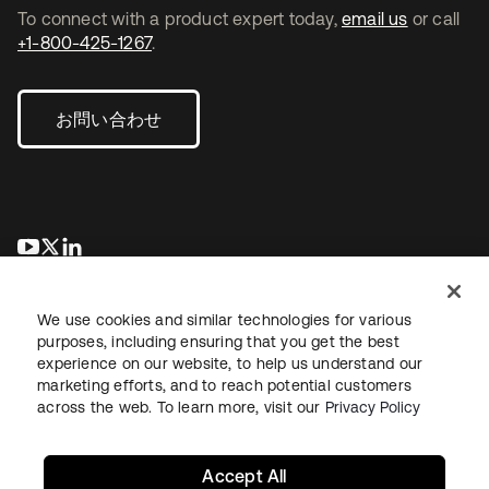
To connect with a product expert today,
email us
or call
+1-800-425-1267
.
お問い合わせ
新しいタブで開く
新しいタブで開く
新しいタブで開く
We use cookies and similar technologies for various
purposes, including ensuring that you get the best
experience on our website, to help us understand our
marketing efforts, and to reach potential customers
across the web. To learn more, visit our
Privacy Policy
法務
プライバシーポリシー
サイト利用規約
セキュリティ
サイトマップ
Cookieの設定
あなたのプライバシーの選択
Accept All