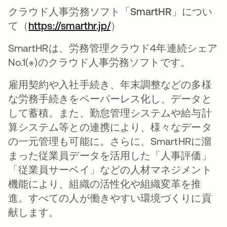
クラウド人事労務ソフト「SmartHR」につい
て（
https://smarthr.jp/
新しいタブで開く
）
SmartHRは、労務管理クラウド4年連続シェア
No.1(※)のクラウド人事労務ソフトです。
雇用契約や入社手続き、年末調整などの多様
な労務手続きをペーパーレス化し、データと
して蓄積。また、勤怠管理システムや給与計
算システム等との連携により、様々なデータ
の一元管理も可能に。さらに、SmartHRに溜
まった従業員データを活用した「人事評価」
「従業員サーベイ」などの人材マネジメント
機能により、組織の活性化や組織変革を推
進。すべての人が働きやすい環境づくりに貢
献します。