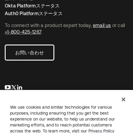
Okta Platformステータス
Auth0 Platformステータス
To connect with a product expert today,
email us
or call
+1-800-425-1267
.
お問い合わせ
新しいタブで開く
新しいタブで開く
新しいタブで開く
We use cookies and similar technologies for various
purposes, including ensuring that you get the best
experience on our website, to help us understand our
marketing efforts, and to reach potential customers
across the web. To learn more, visit our
Privacy Policy
法務
プライバシーポリシー
サイト利用規約
セキュリティ