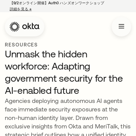
【9/2オンライン開催】Auth0 ハンズオンワークショップ
詳細を見る
→
新しいタブで開く
RESOURCES
Unmask the hidden
workforce: Adapting
government security for the
AI-enabled future
Agencies deploying autonomous AI agents
face immediate security exposures at the
non-human identity layer. Drawn from
exclusive insights from Okta and MeriTalk, this
strategic brief outlines how a unified identity