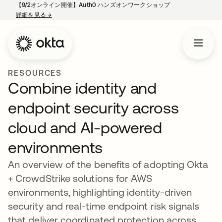
【9/2オンライン開催】Auth0 ハンズオンワークショップ
詳細を見る
→
新しいタブで開く
RESOURCES
Combine identity and
endpoint security across
cloud and AI-powered
environments
An overview of the benefits of adopting Okta
+ CrowdStrike solutions for AWS
environments, highlighting identity-driven
security and real-time endpoint risk signals
that deliver coordinated protection across