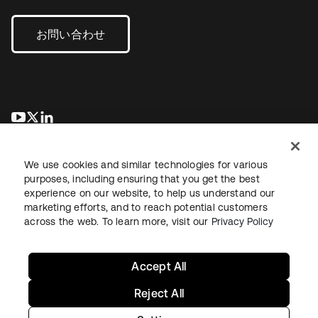
お問い合わせ
新しいタブで開く
新しいタブで開く
新しいタブで開く
We use cookies and similar technologies for various
purposes, including ensuring that you get the best
experience on our website, to help us understand our
marketing efforts, and to reach potential customers
across the web. To learn more, visit our
Privacy Policy
法務
プライバシーポリシー
サイト利用規約
セキュリティ
サイトマップ
Cookieの設定
あなたのプライバシーの選択
Accept All
Reject All