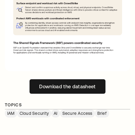
Download the datasheet
新しいタブで開く
TOPICS
IAM
Cloud Security
AI
Secure Access
Brief