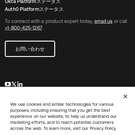
Okta Platformステータス
Auth0 Platformステータス
To connect with a product expert today,
email us
or call
+1-800-425-1267
.
お問い合わせ
新しいタブで開く
新しいタブで開く
新しいタブで開く
We use cookies and similar technologies for various
purposes, including ensuring that you get the best
experience on our website, to help us understand our
marketing efforts, and to reach potential customers
across the web. To learn more, visit our
Privacy Policy
法務
プライバシーポリシー
サイト利用規約
セキュリティ